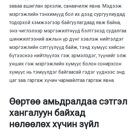
заваа ашиглан эрхэлж, санаачилж явна. Мэдээж
мэргэжлийн тэнхимүүд бол их дээд сургуулиудад
тодорхой хэмжээгээр байгуулагдаад явж байна,
энэ чиглэлээр мэргэжилтнүүд бэлтгэхэд судалгаа
шинжилгээний ажлын үр дүнг хэвлэж нийтэлдэг
мэргэжлийн сэтгүүлүүд байж, тэнд хүмүүс хийсэн
бүтээснээ нийтлүүлэх гэж эрмэлздэг, түүнийг олж
унших гэж мэргэжлийн хүмүүс болон сонирхсон
хүмүүс нь тэмүүлдэг байгаасай гэдэг үүднээс энд
цаг зав гаргаж хүчин чармайлтаа гаргаж явна.
Өөртөө амьдралдаа сэтгэл
хангалуун байхад
нөлөөлөх хүчин зүйл