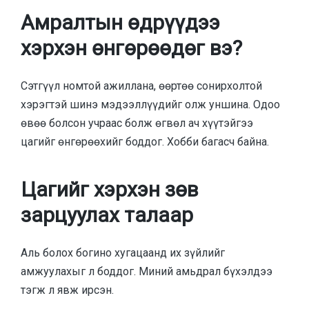
Амралтын өдрүүдээ
хэрхэн өнгөрөөдөг вэ?
Сэтгүүл номтой ажиллана, өөртөө сонирхолтой
хэрэгтэй шинэ мэдээллүүдийг олж уншина. Одоо
өвөө болсон учраас болж өгвөл ач хүүтэйгээ
цагийг өнгөрөөхийг боддог. Хобби багасч байна.
Цагийг хэрхэн зөв
зарцуулах талаар
Аль болох богино хугацаанд их зүйлийг
амжуулахыг л боддог. Миний амьдрал бүхэлдээ
тэгж л явж ирсэн.