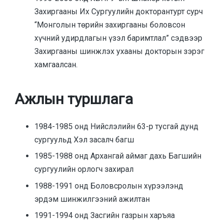
Захиргааны Их Сургуулийн докторантурт сурч
“Монголын төрийн захиргааны боловсон
хүчний удирдлагын үзэл баримтлал” сэдвээр
Захиргааны шинжлэх ухааны докторын зэрэг
хамгаалсан.
Ажлын туршлага
1984-1985 онд Нийслэлийн 63-р тусгай дунд
сургуульд Хэл засалч багш
1985-1988 онд Архангай аймаг дахь Багшийн
сургуулийн орлогч захирал
1988-1991 онд Боловсролын хүрээлэнд
эрдэм шинжилгээний ажилтан
1991-1994 онд Засгийн газрын харъяа