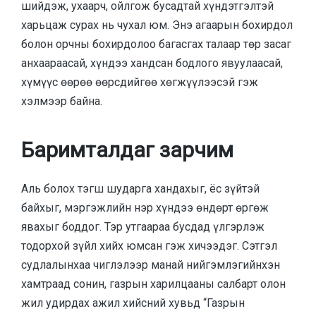
шийдэж, ухаарч, ойлгож бусадтай хүндэтгэлтэй
харьцаж сурах нь чухал юм. Энэ агаарын бохирдол
болон орчны бохирдолоо багасгах талаар төр засаг
анхаараасай, хүндээ хандсан бодлого явуулаасай,
хүмүүс өөрөө өөрсдийгөө хөгжүүлээсэй гэж
хэлмээр байна.
Баримталдаг зарчим
Аль болох тэгш шударга хандахыг, ёс зүйтэй
байхыг, мэргэжлийн нэр хүндээ өндөрт өргөж
явахыг боддог. Тэр утгаараа бусдад үлгэрлэж
тодорхой зүйл хийх юмсан гэж хичээдэг. Сэтгэл
судлалынхаа чиглэлээр манай нийгэмлэгийнхэн
хамтраад сонин, газрын харилцааны салбарт олон
жил удирдах ажил хийсний хувьд “Газрын