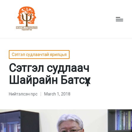
Posted
Сэтгэл судлаачтай ярилцья
in
Сэтгэл судлаач
Шайрайн Батсүх
Нийтэлсэн
npc
March 1, 2018
Нийтэлсэн