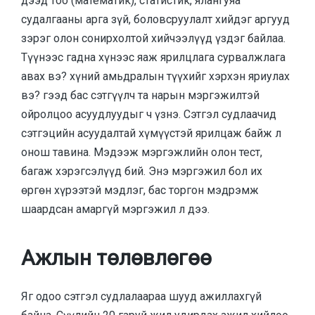
дээд тоо (математик), статистик, ялангуяа
судалгааны арга зүй, боловсруулалт хийдэг аргууд
зэрэг олон сонирхолтой хийчээлүүд үздэг байлаа.
Түүнээс гадна хүнээс яаж ярилцлага сурвалжлага
авах вэ? хүний амьдралын түүхийг хэрхэн яриулах
вэ? гээд бас сэтгүүлч та нарын мэргэжилтэй
ойролцоо асуудлуудыг ч үзнэ. Сэтгэл судлаачид
сэтгэцийн асуудалтай хүмүүстэй ярилцаж байж л
онош тавина. Мэдээж мэргэжлийн олон тест,
багаж хэрэгсэлүүд бий. Энэ мэргэжил бол их
өргөн хүрээтэй мэдлэг, бас торгон мэдрэмж
шаардсан амаргүй мэргэжил л дээ.
А
жлын төлөвлөгөө
Яг одоо сэтгэл судлалаараа шууд ажиллахгүй