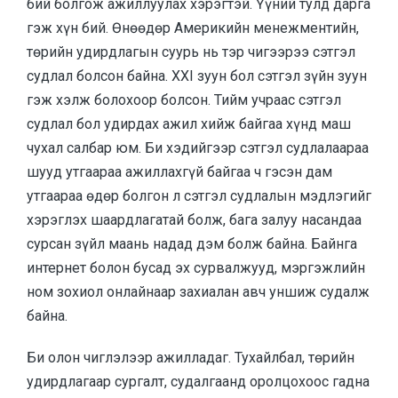
бий болгож ажиллуулах хэрэгтэй. Үүний тулд дарга
гэж хүн бий. Өнөөдөр Америкийн менежментийн,
төрийн удирдлагын суурь нь тэр чигээрээ сэтгэл
судлал болсон байна. XXI зуун бол сэтгэл зүйн зуун
гэж хэлж болохоор болсон. Тийм учраас сэтгэл
судлал бол удирдах ажил хийж байгаа хүнд маш
чухал салбар юм. Би хэдийгээр сэтгэл судлалаараа
шууд утгаараа ажиллахгүй байгаа ч гэсэн дам
утгаараа өдөр болгон л сэтгэл судлалын мэдлэгийг
хэрэглэх шаардлагатай болж, бага залуу насандаа
сурсан зүйл маань надад дэм болж байна. Байнга
интернет болон бусад эх сурвалжууд, мэргэжлийн
ном зохиол онлайнаар захиалан авч уншиж судалж
байна.
Би олон чиглэлээр ажилладаг. Тухайлбал, төрийн
удирдлагаар сургалт, судалгаанд оролцохоос гадна