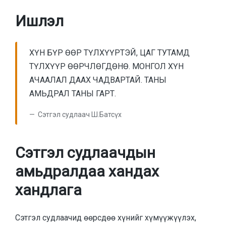
Ишлэл
ХҮН БҮР ӨӨР ТҮЛХҮҮРТЭЙ, ЦАГ ТУТАМД
ТҮЛХҮҮР ӨӨРЧЛӨГДӨНӨ. МОНГОЛ ХҮН
АЧААЛАЛ ДААХ ЧАДВАРТАЙ. ТАНЫ
АМЬДРАЛ ТАНЫ ГАРТ.
Сэтгэл судлаач Ш.Батсүх
Сэтгэл судлаачдын
амьдралдаа хандах
хандлага
Сэтгэл судлаачид өөрсдөө хүнийг хүмүүжүүлэх,