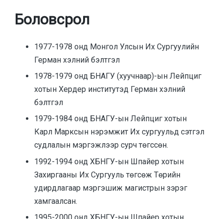
Боловсрол
1977-1978 онд Монгол Улсын Их Сургуулийн
Герман хэлний бэлтгэл
1978-1979 онд БНАГУ (хуучнаар)-ын Лейпциг
хотын Хердер институтэд Герман хэлний
бэлтгэл
1979-1984 онд БНАГУ-ын Лейпциг хотын
Карл Марксын нэрэмжит Их сургуульд сэтгэл
судлалын мэргэжлээр сурч төгссөн.
1992-1994 онд ХБНГУ-ын Шпайер хотын
Захиргааны Их Сургууль төгсөж Төрийн
удирдлагаар мэргэшиж магистрын зэрэг
хамгаалсан.
1995-2000 онд ХБНГУ-ын Шпайер хотын