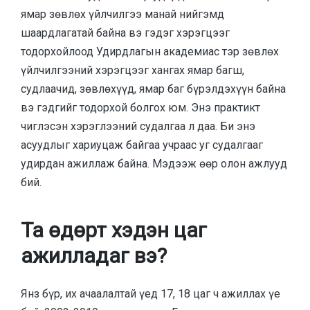
ямар зөвлөх үйлчилгээ манай нийгэмд
шаардлагатай байна вэ гэдэг хэрэгцээг
тодорхойлоод Удирдлагын академиас тэр зөвлөх
үйлчилгээний хэрэгцээг хангах ямар багш,
судлаачид, зөвлөхүүд, ямар баг бүрэлдэхүүн байна
вэ гэдгийг тодорхой болгох юм. Энэ практикт
чиглэсэн хэрэглээний судалгаа л даа. Би энэ
асуудлыг хариуцаж байгаа учраас уг судалгааг
удирдан ажиллаж байна. Мэдээж өөр олон ажлууд
бий.
Та өдөрт хэдэн цаг
ажилладаг вэ?
Янз бүр, их ачаалалтай үед 17, 18 цаг ч ажиллах үе