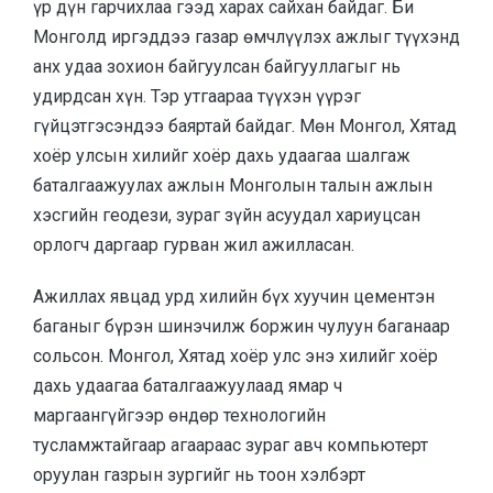
үр дүн гарчихлаа гээд харах сайхан байдаг. Би
Монголд иргэддээ газар өмчлүүлэх ажлыг түүхэнд
анх удаа зохион байгуулсан байгууллагыг нь
удирдсан хүн. Тэр утгаараа түүхэн үүрэг
гүйцэтгэсэндээ баяртай байдаг. Мөн Монгол, Хятад
хоёр улсын хилийг хоёр дахь удаагаа шалгаж
баталгаажуулах ажлын Монголын талын ажлын
хэсгийн геодези, зураг зүйн асуудал хариуцсан
орлогч даргаар гурван жил ажилласан.
Ажиллах явцад урд хилийн бүх хуучин цементэн
баганыг бүрэн шинэчилж боржин чулуун баганаар
сольсон. Монгол, Хятад хоёр улс энэ хилийг хоёр
дахь удаагаа баталгаажуулаад ямар ч
маргаангүйгээр өндөр технологийн
тусламжтайгаар агаараас зураг авч компьютерт
оруулан газрын зургийг нь тоон хэлбэрт