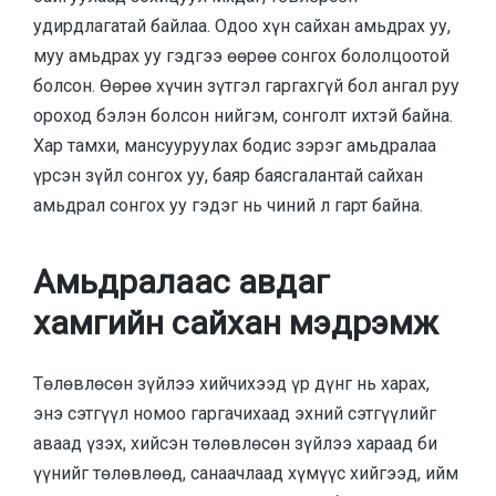
удирдлагатай байлаа. Одоо хүн сайхан амьдрах уу,
муу амьдрах уу гэдгээ өөрөө сонгох бололцоотой
болсон. Өөрөө хүчин зүтгэл гаргахгүй бол ангал руу
ороход бэлэн болсон нийгэм, сонголт ихтэй байна.
Хар тамхи, мансууруулах бодис зэрэг амьдралаа
үрсэн зүйл сонгох уу, баяр баясгалантай сайхан
амьдрал сонгох уу гэдэг нь чиний л гарт байна.
Амьдралаас авдаг
хамгийн сайхан мэдрэмж
Төлөвлөсөн зүйлээ хийчихээд үр дүнг нь харах,
энэ сэтгүүл номоо гаргачихаад эхний сэтгүүлийг
аваад үзэх, хийсэн төлөвлөсөн зүйлээ хараад би
үүнийг төлөвлөөд, санаачлаад хүмүүс хийгээд, ийм