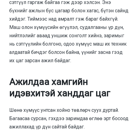
сэтгүүл гаргаж байгаа гэж дээр хэлсэн. Энэ
бүхнийг ажлын бус цагаар болон хагас, бүтэн сайнд
хийдэг. Тиймээс над амралт гэж бараг байхгүй.
Маш олон хүмүүсийн өгүүлэл, судалгааны үр дүн,
нийтлэлийг аваад уншиж сонголт хийнэ, заримыг
нь сэтгүүлийн болгоно, одоо хүмүүс маш их техник
алдаатай бичдэг болсон байна, үүнийг засна гээд
их цаг зарсан ажил байдаг.
Ажилдаа хамгийн
идэвхитэй ханддаг цаг
Шөнө хүмүүс унтсан хойно төвлөрч суух дуртай.
Багаасаа сурсан, гэхдээ заримдаа өглөө эрт босоод
ажиллахад үр дүн сайтай байдаг.