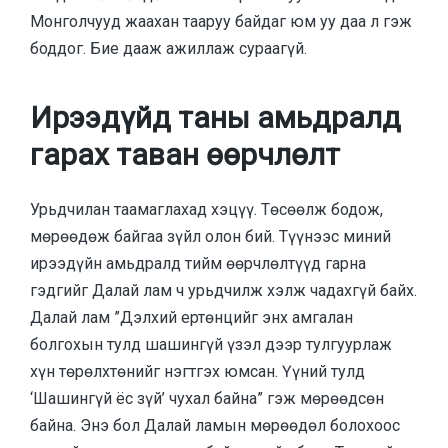
Монголчууд жаахан тааруу байдаг юм уу даа л гэж
боддог. Бие дааж ажиллаж сураагүй.
Ирээдүйд таны амьдралд
гарах таван өөрчлөлт
Урьдчилан таамаглахад хэцүү. Төсөөлж бодож,
мөрөөдөж байгаа зүйл олон бий. Түүнээс миний
ирээдүйн амьдралд тийм өөрчлөлтүүд гарна
гэдгийг Далай лам ч урьдчилж хэлж чадахгүй байх.
Далай лам ”Дэлхий ертөнцийг энх амгалан
болгохын тулд шашингүй үзэл дээр тулгуурлаж
хүн төрөлхтөнийг нэгтгэх юмсан. Үүний тулд
‘Шашингүй ёс зүй’ чухал байна” гэж мөрөөдсөн
байна. Энэ бол Далай ламын мөрөөдөл болохоос