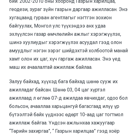
бий. 2002-2010 оны хооронд Газрын харилцаа,
геодези, зураг зүйн газрын даргаар ажилласан. Энэ
хугацаанд гурван агентлагыг нэгтгэн зохион
байгуулах, Монгол улс түүхэндээ анх удаа
эхлүүлсэн газар өмчлөлийн ажлыг хэрэгжүүлэх,
шинэ хуулиудыг хэрэгжүүлэх асуудал гээд олон
амуудлыг нэгэн зэрэг шийдэхтэй холбоотой манай
хамт олон их цаг, хүч гаргаж ажилласан. Энэ үед
маш их ачаалалтай ажиллаж байлаа.
Залуу байхад, хүүхэд бага байхад шөнө сууж их
ажилладаг байсан. Шөнө 03, 04 цаг хүртэл
ажиллаад л өглөө 07-д ажилдаа явчихдаг, одоо бол
больсон, ачааллаа харьцангуй багасгаад илүү үр
бүтээлтэй байх үүднээс өдөрт 10-аад цаг тогтмол
ажиллаж байгаа. Үндсэн ажлынхаа хажуугаар
“Төрийн захиргаа”, “ Газрын харилцаа” гээд хоёр