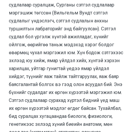
судлалаар суралцаж, Сурганы сэтгэл судлалаар
мэргэшиж төгссөн (Вильгельм Вундт сэтгэл
судлалыг үндэслэгч, сэтгэл судлалын анхны
туршилтын лабраторийг энд байгуулсан). Сэтгэл
судлал бол үргэлж хүнтэй ажилладаг, хүнийг
ойлгож, өөрийгөө таньж мэдэхэд хэрэг болдог
өвөрмөц чухал мэргэжил юм. Хүн бодож сэтгэхээс
эхлээд юу хийж, ямар үйлдэл хийх, хүнтэй хэрхэн
харилцах, уйтгар гунигтай үедээ ямар үйлдэл
хийдэг, түүнийг яаж тайлж тайтгаруулах, яаж баяр
баясгалантай болгох вэ гээд олон асуудал бий. Энэ
бүхнийг судалдаг их өргөн хүрээтэй мэргэжил юм.
Сэтгэл судлалаар сурахад хүртэл бидний үед маш
их өргөн хүрээтэй мэдлэг өгдөг байсан. Тухайлбал,
бид суралцах хугацаандаа биологи, физиологи,
генетикээс эхлээд хүний биеийн анатоми, мөн