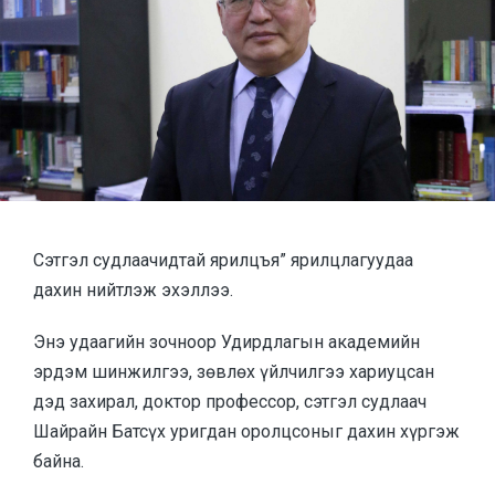
Сэтгэл судлаачидтай ярилцъя” ярилцлагуудаа
дахин нийтлэж эхэллээ.
Энэ удаагийн зочноор Удирдлагын академийн
эрдэм шинжилгээ, зөвлөх үйлчилгээ хариуцсан
дэд захирал, доктор профессор, сэтгэл судлаач
Шайрайн Батсүх уригдан оролцсоныг дахин хүргэж
байна.