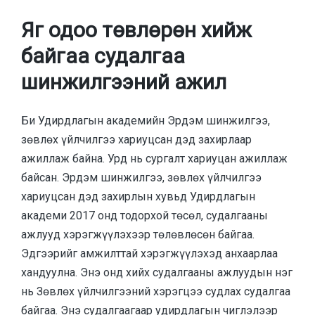
Яг одоо төвлөрөн хийж
байгаа судалгаа
шинжилгээний ажил
Би Удирдлагын академийн Эрдэм шинжилгээ,
зөвлөх үйлчилгээ хариуцсан дэд захирлаар
ажиллаж байна. Урд нь сургалт хариуцан ажиллаж
байсан. Эрдэм шинжилгээ, зөвлөх үйлчилгээ
хариуцсан дэд захирлын хувьд Удирдлагын
академи 2017 онд тодорхой төсөл, судалгааны
ажлууд хэрэгжүүлэхээр төлөвлөсөн байгаа.
Эдгээрийг амжилттай хэрэгжүүлэхэд анхаарлаа
хандуулна. Энэ онд хийх судалгааны ажлуудын нэг
нь Зөвлөх үйлчилгээний хэрэгцээ судлах судалгаа
байгаа. Энэ судалгаагаар удирдлагын чиглэлээр