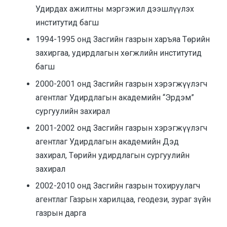
Удирдах ажилтны мэргэжил дээшлүүлэх
институтид багш
1994-1995 онд Засгийн газрын харъяа Төрийн
захиргаа, удирдлагын хөгжлийн институтид
багш
2000-2001 онд Засгийн газрын хэрэгжүүлэгч
агентлаг Удирдлагын академийн “Эрдэм”
сургуулийн захирал
2001-2002 онд Засгийн газрын хэрэгжүүлэгч
агентлаг Удирдлагын академийн Дэд
захирал, Төрийн удирдлагын сургуулийн
захирал
2002-2010 онд Засгийн газрын тохируулагч
агентлаг Газрын харилцаа, геодези, зураг зүйн
газрын дарга