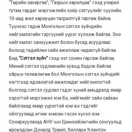
“Төрийн захиргаа”, “Газрын харилцаа” гээд улирал
тутам гардаг мэргэжлийн хоёр сэтгүүлийг сүүлийн
10-аад жил хариуцан тасралтгүй гаргаж байна.
Түүнээс гадна Монголын сэтгэл зүйчдийн
нийгэмлэгийн тэргүүний үүрэг хүлээж байгаа. Энэ
нийгэмлэг санхүүжилт болон бусад асуудлаас
болоод төдийлөн сайн ажиллаж чадахгүй байгаа.
Бид
“Сэтгэл зүйч”
гээд нэг сонин гаргаж байгаа.
Миний сэтгэл судлаачийн хувьд бодож байгаа
ойрын төлөвлөгөө бол Монголын сэтгэл зүйчдийг
нэгтгээд идэвхитэй ажилладаг нийгэмлэгтэй
болгоод сэтгэл судлал гэдэг хүний амьдралд ямар
хэрэгтэй мэргэжил юм бэ, нийгмийг сайн сайхан
байлгахад ямар үүрэгтэй юм вэ гэдгийг
ойлгуулаад өгчих юмсан гэсэн хүсэл юм.
Сонирхуулахад АНУ-ын Ерөнхийлөгчийн сонгуульд
өрсөлдсөн Доналд Трамп, Хиллари Клинтон