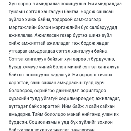
Хүн өөрөө л амьдралаа зохицуулна. Би амьдралдаа
туйлын сэтгэл хангалуун байгаа. Бодож санасан
зүйлээ хийж байна, тодорхой хэмжээгээр
мэргэжлийн болон мэргэжлийн бус салбаруудад
ажиллалаа. Ажилласан газар бүртээ шинэ зүйл
хийж амжилттай ажилладаг гэж бодож явдаг
утгаараа амьдралдаа сэтгэл хангалуун байна.
Сэтгэл хангалуун байхыг хүн өөрөө л бүрдүүлнэ,
бусад хүмүүс чиний болон миний сэтгэл хангалуун
байхыг зохицуулж чадахгүй. Би өөрөө л хичээх
хэрэгтэй, сайн сайхан амьдрахын тулд сурч
боловсрох, өөрийгөө дайчилдаг, зорилгодоо
хүрэхийн тулд уйгагүй хөдөлмөрлөдөг, ажилладаг,
зүтгэдэг байх хэрэгтэй. Ийм байж л сайн сайхан
амьдарна. Тийм бололцоо манай нийгэмд улам их
бүрдсэн. Социолизмын үед бүх зүйлийг зохион
байгуулаад зохицуулчихдаг, төвлөрсөн