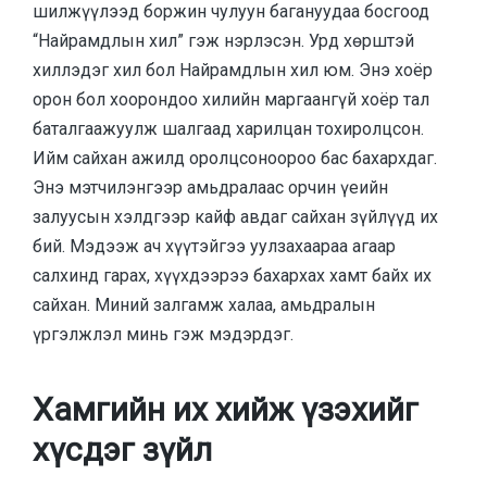
шилжүүлээд боржин чулуун багануудаа босгоод
“Найрамдлын хил” гэж нэрлэсэн. Урд хөрштэй
хиллэдэг хил бол Найрамдлын хил юм. Энэ хоёр
орон бол хоорондоо хилийн маргаангүй хоёр тал
баталгаажуулж шалгаад харилцан тохиролцсон.
Ийм сайхан ажилд оролцсоноороо бас бахархдаг.
Энэ мэтчилэнгээр амьдралаас орчин үеийн
залуусын хэлдгээр кайф авдаг сайхан зүйлүүд их
бий. Мэдээж ач хүүтэйгээ уулзахаараа агаар
салхинд гарах, хүүхдээрээ бахархах хамт байх их
сайхан. Миний залгамж халаа, амьдралын
үргэлжлэл минь гэж мэдэрдэг.
Хамгийн их хийж үзэхийг
хүсдэг зүйл