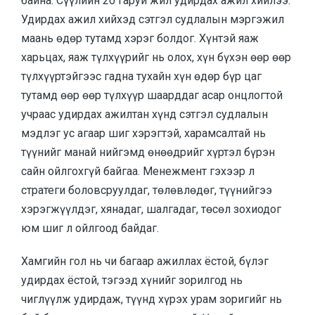
байна. Сүүлийн 20 гаруй жил удирдах ажил хийлээ.
Удирдах ажил хийхэд сэтгэл судлалын мэргэжил
маань өдөр тутамд хэрэг болдог. Хүнтэй яаж
харьцах, яаж түлхүүрийг нь олох, хүн бүхэн өөр өөр
түлхүүртэйгээс гадна тухайн хүн өдөр бүр цаг
тутамд өөр өөр түлхүүр шаарддаг асар онцлогтой
учраас удирдах ажилтан хүнд сэтгэл судлалын
мэдлэг ус агаар шиг хэрэгтэй, харамсалтай нь
түүнийг манай нийгэмд өнөөдрийг хүртэл бүрэн
сайн ойлгохгүй байгаа. Менежмент гэхээр л
стратеги боловсруулдаг, төлөвлөдөг, түүнийгээ
хэрэгжүүлдэг, хянадаг, шалгадаг, төсөл зохиодог
юм шиг л ойлгоод байдаг.
Хамгийн гол нь чи багаар ажиллах ёстой, бүлэг
удирдах ёстой, тэгээд хүнийг зорилгод нь
чиглүүлж удирдаж, түүнд хүрэх урам зоригийг нь