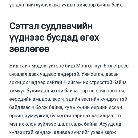
үр дүн нийтлүүлэх ажлуудыг хийсээр байна байх.
Сэтгэл судлаачийн
үүднээс бусдад өгөх
зөвлөгөө
Бид сайн мэдэхгүйгээс биш Монгол хүн бол стресс
ачаалал даах чадвар өндөртэй. Уян хатан, дасан
зохицох чадвар сайтай. Нийгэм их стресстэй байна,
хүмүүс бухимдал ихтэй байна. Тэр нь орчноосоо ч,
өөрсдийн амьдралаас ч, эдийн засгийн хүндрэлтэй
байдлаас ч болж байна, хувь хүний өөрийн өссөн
орчин, хүмүүжил, бусадтай харьцах харилцаа гэх
мэт их олон зүйлээс шалтгаалж байна. Асуудалд
хүлээцтэй хандаж, аливаа зүйлийг ухаан зарж