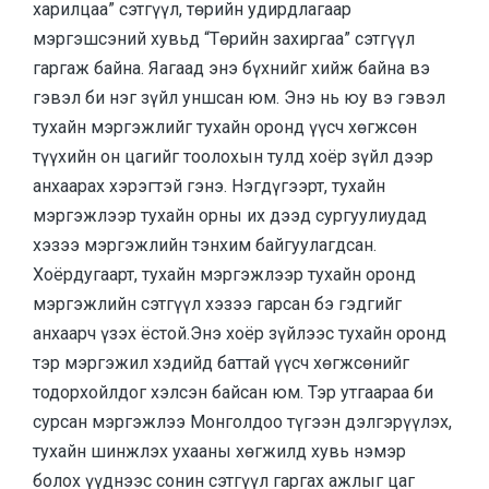
харилцаа” сэтгүүл, төрийн удирдлагаар
мэргэшсэний хувьд “Төрийн захиргаа” сэтгүүл
гаргаж байна. Яагаад энэ бүхнийг хийж байна вэ
гэвэл би нэг зүйл уншсан юм. Энэ нь юу вэ гэвэл
тухайн мэргэжлийг тухайн оронд үүсч хөгжсөн
түүхийн он цагийг тоолохын тулд хоёр зүйл дээр
анхаарах хэрэгтэй гэнэ. Нэгдүгээрт, тухайн
мэргэжлээр тухайн орны их дээд сургуулиудад
хэзээ мэргэжлийн тэнхим байгуулагдсан.
Хоёрдугаарт, тухайн мэргэжлээр тухайн оронд
мэргэжлийн сэтгүүл хэзээ гарсан бэ гэдгийг
анхаарч үзэх ёстой.Энэ хоёр зүйлээс тухайн оронд
тэр мэргэжил хэдийд баттай үүсч хөгжсөнийг
тодорхойлдог хэлсэн байсан юм. Тэр утгаараа би
сурсан мэргэжлээ Монголдоо түгээн дэлгэрүүлэх,
тухайн шинжлэх ухааны хөгжилд хувь нэмэр
болох үүднээс сонин сэтгүүл гаргах ажлыг цаг