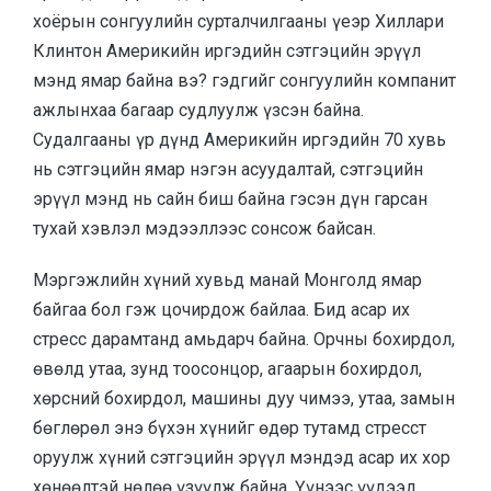
хоёрын сонгуулийн сурталчилгааны үеэр Хиллари
Клинтон Америкийн иргэдийн сэтгэцийн эрүүл
мэнд ямар байна вэ? гэдгийг сонгуулийн компанит
ажлынхаа багаар судлуулж үзсэн байна.
Судалгааны үр дүнд Америкийн иргэдийн 70 хувь
нь сэтгэцийн ямар нэгэн асуудалтай, сэтгэцийн
эрүүл мэнд нь сайн биш байна гэсэн дүн гарсан
тухай хэвлэл мэдээллээс сонсож байсан.
Мэргэжлийн хүний хувьд манай Монголд ямар
байгаа бол гэж цочирдож байлаа. Бид асар их
стресс дарамтанд амьдарч байна. Орчны бохирдол,
өвөлд утаа, зунд тоосонцор, агаарын бохирдол,
хөрсний бохирдол, машины дуу чимээ, утаа, замын
бөглөрөл энэ бүхэн хүнийг өдөр тутамд стресст
оруулж хүний сэтгэцийн эрүүл мэндэд асар их хор
хөнөөлтэй нөлөө үзүүлж байна. Үүнээс үүдээд