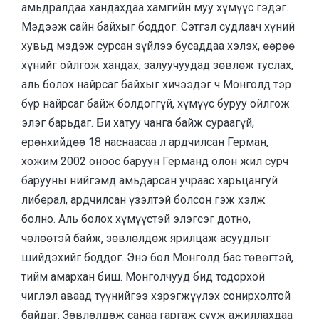
амьдралдаа хандахдаа хамгийн муу хүмүүс гэдэг.
Мэдээж сайн байхыг боддог. Сэтгэл судлаач хүний
хувьд мэдэж сурсан зүйлээ бусаддаа хэлэх, өөрөө
хүнийг ойлгож хандах, залуучуудад зөвлөж туслах,
аль болох найрсаг байхыг хичээдэг ч Монголд тэр
бүр найрсаг байж болдоггүй, хүмүүс буруу ойлгож
элэг барьдаг. Би хатуу чанга байж сураагүй,
ерөнхийдөө 18 наснаасаа л ардчилсан Герман,
хожим 2002 оноос баруун Германд олон жил сурч
барууны нийгэмд амьдарсан учраас харьцангуй
либерал, ардчилсан үзэлтэй болсон гэж хэлж
болно. Аль болох хүмүүстэй элэгсэг дотно,
чөлөөтэй байж, зөвлөлдөж ярилцаж асуудлыг
шийдэхийг боддог. Энэ бол Монголд бас төвөгтэй,
тийм амархан биш. Монголчууд бид тодорхой
чиглэл аваад түүнийгээ хэрэгжүүлэх сонирхолтой
байдаг. Зөвлөлдөж санаа гаргаж сууж ажиллахдаа