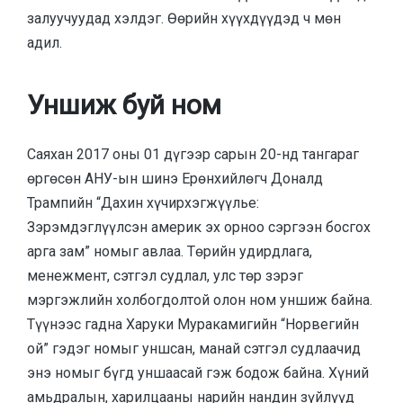
залуучуудад хэлдэг. Өөрийн хүүхдүүдэд ч мөн
адил.
Уншиж буй ном
Саяхан 2017 оны 01 дүгээр сарын 20-нд тангараг
өргөсөн АНУ-ын шинэ Ерөнхийлөгч Доналд
Трампийн “Дахин хүчирхэгжүүлье:
Зэрэмдэглүүлсэн америк эх орноо сэргээн босгох
арга зам” номыг авлаа. Төрийн удирдлага,
менежмент, сэтгэл судлал, улс төр зэрэг
мэргэжлийн холбогдолтой олон ном уншиж байна.
Түүнээс гадна Харуки Муракамигийн “Норвегийн
ой” гэдэг номыг уншсан, манай сэтгэл судлаачид
энэ номыг бүгд уншаасай гэж бодож байна. Хүний
амьдралын, харилцааны нарийн нандин зүйлүүд