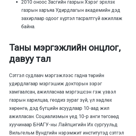
2010 оноос Засгийн газрын Хэрэг эрхлэх
газрын харъяа Удирдлагын академийн дэд
захирлаар одоог хүртэл тасралтгүй ажиллаж
байна.
Таны мэргэжлийн онцлог,
давуу тал
Сэтгэл судлаач мэргэжлээс гадна төрийн
удирдлагаар мэргэшиж докторын зэрэг
хамгаалсан, ажилласнаа мэргэшсэн гэж үзвэл
газрын харилцаа, геодиз зураг зүй, үл хөдлөх
хөрөнгө, дэд бүтцийн асуудлаар 10-аад жил
ажилласан. Социализмын үед 10-р анги төгсөөд
хуучинаар БНАГУ-ны Лайпцигийн Их сургуульд
Вильгельм Вундтийн нэрэмжит институтэд сэтгэл