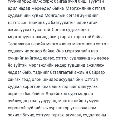
түүний урьдчилж харж байгаа зүйл биш. Түүнтэй
адил надад мөрөөдөл байна. Мэргэжлийн сэтгэл
судлаачийн хувьд Монголын сэтгэл зүйчдийг
нэгтгэсэн төрийн бус байгуулагыг идэвхитэй
ажиллуулах хүсэлтэй. Сэтгэл судлаачдыг
мэргэшүүлэх ажилд ахиц гаргах хэрэгтэй байна.
Төрөлжсөн нарийн мэргэжлээр мэргэшсэн сэтгэл
судлаач их ховор байна. Энэ мэргэжлийн нэр
хүндийг нийгэмд өргөх, сэтгэл судлаачид нь өөрөө
ёс зүйтэй, мэргэжлийн өндөр түвшинд ажиллаж
чаддаг байх, тэднийг баталгаатай ажлын байраар
хангах гээд олон шийдэх асуудал бий. Сэтгэл
судлал хэрэгтэй юм байна гэдгийг ойлгуулах
зорилго бас байна. Өөрийнхөө сурч мэдсэн
зүйлүүдээр залуучуудад, мэргэжлийн хүмүүст
хэрэгтэй зүйлийг нь хүргэх тэр утгаараа ном
зохиол бичих, сэтгүүл гаргах, өгүүлэл, судалгааны