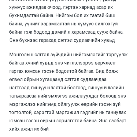
хүмүүс ажилдаа очоод, гэртээ хариад асар их
бухимдалтай байна. Нийгэм бол их таатай биш
байна, үүнийг харамсалтай нь хүмүүс ойлгохгүй
байна гэж бодоод дэмий л харамсаад сууж байна.
Энэ бүхнээс гарахад сэтгэл судлаачийн хувьд
Монголын сэтгэл зүйчдийн нийгэмлэгийг тэргүүлж
байгаа хүний хувьд энэ чиглэлээрээ өөрчлөлт
гаргах юмсан гэсэн бодолтой байгаа. Бид болж
өгвөл ойрын хугацаанд сэтгэл судлаачдаа
нэгтгээд гишүүнчлэлтэй болгоод, гишүүнчлэлийн
татвараасаа нийгэмлэгээ ажиллуулдаг болоод энэ
мэргэжлээ нийгэмд ойлгуулж өөрийн гэсэн зүй
тогтолтой, хэрэгтэй мэргэжил гэдгийг нь таниулах
юмсан гэсэн ойрын зорилготой байна. Энэ салбарт
хийх ажил их бий.