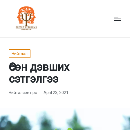
Posted
Нийтлэл
in
Өсөн дэвших
сэтгэлгээ
Нийтэлсэн
npc
April 23, 2021
Нийтэлсэн