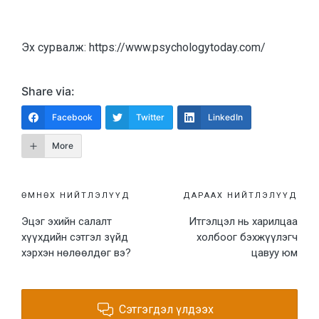
Эх сурвалж: https://www.psychologytoday.com/
Share via:
Facebook
Twitter
LinkedIn
More
Post
ӨМНӨХ НИЙТЛЭЛҮҮД
ДАРААХ НИЙТЛЭЛҮҮД
Эцэг эхийн салалт
Итгэлцэл нь харилцаа
navigation
хүүхдийн сэтгэл зүйд
холбоог бэхжүүлэгч
хэрхэн нөлөөлдөг вэ?
цавуу юм
Сэтгэгдэл үлдээх