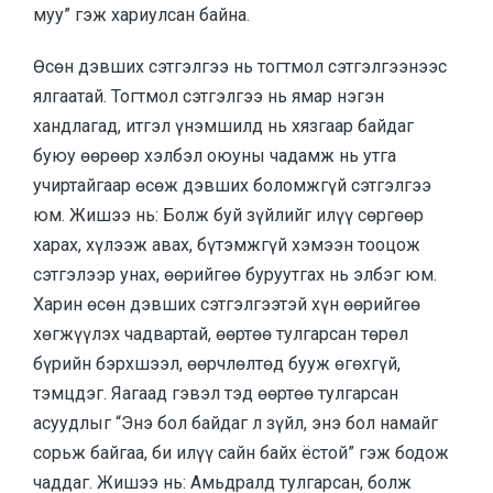
муу” гэж хариулсан байна.
Өсөн дэвших сэтгэлгээ нь тогтмол сэтгэлгээнээс
ялгаатай. Тогтмол сэтгэлгээ нь ямар нэгэн
хандлагад, итгэл үнэмшилд нь хязгаар байдаг
буюу өөрөөр хэлбэл оюуны чадамж нь утга
учиртайгаар өсөж дэвших боломжгүй сэтгэлгээ
юм. Жишээ нь: Болж буй зүйлийг илүү сөргөөр
харах, хүлээж авах, бүтэмжгүй хэмээн тооцож
сэтгэлээр унах, өөрийгөө буруутгах нь элбэг юм.
Харин өсөн дэвших сэтгэлгээтэй хүн өөрийгөө
хөгжүүлэх чадвартай, өөртөө тулгарсан төрөл
бүрийн бэрхшээл, өөрчлөлтөд бууж өгөхгүй,
тэмцдэг. Яагаад гэвэл тэд өөртөө тулгарсан
асуудлыг “Энэ бол байдаг л зүйл, энэ бол намайг
сорьж байгаа, би илүү сайн байх ёстой” гэж бодож
чаддаг. Жишээ нь: Амьдралд тулгарсан, болж