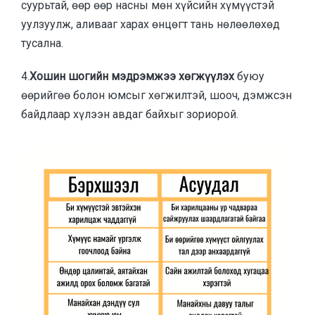
суурьтай, өөр өөр насны мөн хүйсийн хүмүүстэй
уулзуулж, аливааг харах өнцөгт тань нөлөөлөхөд
тусална.
4.
Хошин шогийн мэдрэмжээ хөгжүүлэх
буюу
өөрийгөө болон юмсыг хөгжилтэй, шооч, дэмжсэн
байдлаар хүлээн авдаг байхыг зориорой.