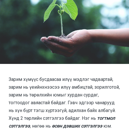
Зарим хүмүүс бусдаасаа илүү мэдлэг чадвартай,
зарим нь үеийнхнээсээ илүү амбицтай, зорилготой,
зарим нь төрөлхийн юмыг хурдан сурдаг,
тогтоодог авяастай байдаг. Гэвч эдгээр чанарууд
нь хүн бүрт тэгш хүртээгүй, адилхан байх албагүй.
Хүнд 2 төрлийн сэтгэлгээ байдаг. Нэг нь
тогтмол
сэтгэлгээ
, нөгөө нь
өсөн дэвших сэтгэлгээ
юм.