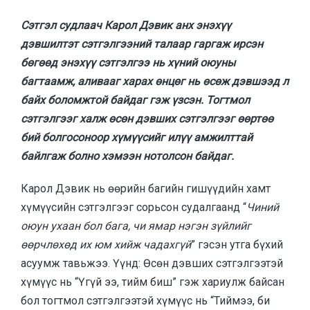
Сэтгэл судлаач Карол Дэвик анх энэхүү
дэвшилтэт сэтгэлгээний талаар гаргаж ирсэн
бөгөөд энэхүү сэтгэлгээ нь хүний оюуны
багтаамж, аливааг харах өнцөг нь өсөж дэвшээд л
байх боломжтой байдаг гэж үзсэн. Тогтмол
сэтгэлгээг халж өсөн дэвших сэтгэлгээг өөртөө
бий болгосоноор хүмүүсийг илүү амжилттай
байлгаж болно хэмээн нотолсон байдаг.
Карол Дэвик нь өөрийн багийн гишүүдийн хамт
хүмүүсийн сэтгэлгээг сорьсон судалгаанд “
Чиний
оюун ухаан бол бага, чи ямар нэгэн зүйлийг
өөрчлөхөд их юм хийж чадахгүй
” гэсэн утга бүхий
асуумж тавьжээ. Үүнд: Өсөн дэвших сэтгэлгээтэй
хүмүүс нь “Үгүй ээ, тийм биш” гэж хариулж байсан
бол тогтмол сэтгэлгээтэй хүмүүс нь “Тиймээ, би