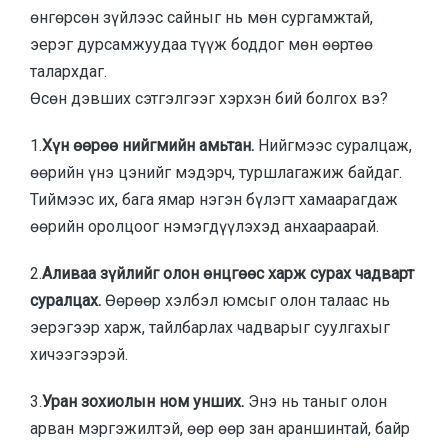
өнгөрсөн зүйлээс сайныг нь мөн сургамжтай,
эерэг дурсамжуудаа түүж боддог мөн өөртөө
талархдаг.
Өсөн дэвших сэтгэлгээг хэрхэн бий болгох вэ?
1.
Хүн өөрөө нийгмийн амьтан.
Нийгмээс суралцаж,
өөрийн үнэ цэнийг мэдэрч, туршлагажиж байдаг.
Тиймээс их, бага ямар нэгэн бүлэгт хамаарагдаж
өөрийн оролцоог нэмэгдүүлэхэд анхаараарай.
2.
Аливаа зүйлийг олон өнцгөөс харж сурах чадварт
суралцах.
Өөрөөр хэлбэл юмсыг олон талаас нь
эерэгээр харж, тайлбарлах чадварыг суулгахыг
хичээгээрэй.
3.
Уран зохиолын ном унших.
Энэ нь таныг олон
арван мэргэжилтэй, өөр өөр зан араншинтай, байр