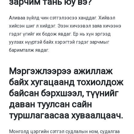
зарчим тань юу вэ?
Аливаа зүйлд чин сэтгэлээсээ ханддаг. Хийвэл
хийсэн шиг л хийдэг. Эзэн хичээвэл заяа хичээнэ
гэдэг үгийг их бодож явдаг. Ер нь хүн эргээд
уулзах нүүртэй байх хэрэгтэй гэдэг зарчмыг
баримталж явдаг.
Мэргэжлээрээ ажиллаж
байх хугацаанд тохиолдож
байсан бэрхшээл, түүнийг
даван туулсан сайн
туршлагаасаа хуваалцаач.
Монголд цэргийн сэтгэл судлалын ном, судалгаа