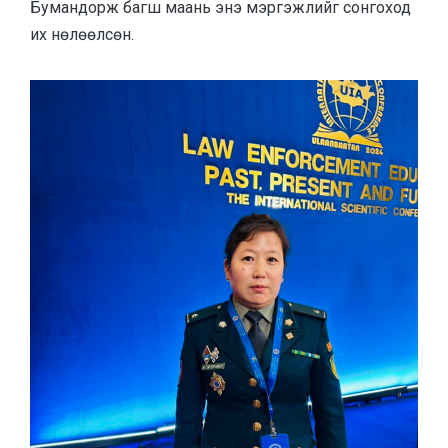
Бумандорж багш маань энэ мэргэжлийг сонгоход
их нөлөөлсөн.