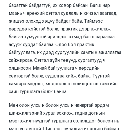
барагтай байдаггүй, их ховор байсан. Багш нар
маань ч ерөнхий сэтгэл судлалын хичээл заагаад,
жишээ олоход хэцүү байдаг байв. Тиймээс
өөрсдөө кэйстэй болж, практик дээр ажиллаж
байгаа хүмүүстэй ярилцаж, ахмад багш нараасаа
асууж сурдаг байлаа. Одоо бол практик
байгууллага, их дээд сургуулийн хамтын ажиллагаа
сайжирсан. Сэтгэл зүйн төвүүд, сургалтууд ч
олширсон. Манай байгууллага ч өөрсдийн
сектортэй болж, судалгаа хийж байна. Түүнтэй
хамтарч мэдлэг, мэдээллээ солилцох нь хамгийн
сайн туршлага болж байна.
Мөн олон улсын болон улсын чанартай эрдэм
шинжилгээний хурал зохиож, гадна дотнын
мэргэжилтнүүдтэй туршлага солилцдог болсон нь
маш үр дүнтэй. Шинэлэг судалгаа их ховор байсан.