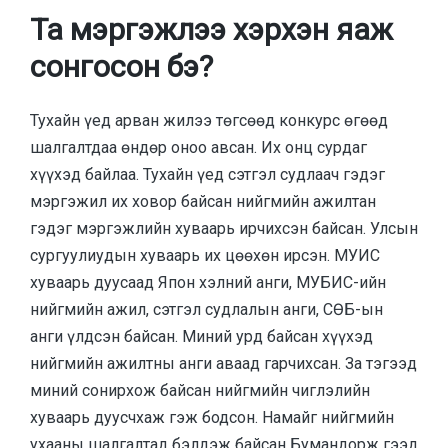
Та мэргэжлээ хэрхэн яаж
сонгосон бэ?
Тухайн үед арван жилээ төгсөөд конкурс өгөөд
шалгалтдаа өндөр оноо авсан. Их онц сурдаг
хүүхэд байлаа. Тухайн үед сэтгэл судлаач гэдэг
мэргэжил их ховор байсан нийгмийн ажилтан
гэдэг мэргэжлийн хуваарь ирчихсэн байсан. Улсын
сургуулиудын хуваарь их цөөхөн ирсэн. МУИС
хуваарь дуусаад Япон хэлний анги, МУБИС-ийн
нийгмийн ажил, сэтгэл судлалын анги, СӨБ-ын
анги үлдсэн байсан. Миний урд байсан хүүхэд
нийгмийн ажилтны анги аваад гарчихсан. За тэгээд
миний сонирхож байсан нийгмийн чиглэлийн
хуваарь дуусчхаж гэж бодсон. Намайг нийгмийн
ухааны шалгалтад бэлдэж байсан Бумандорж гээд