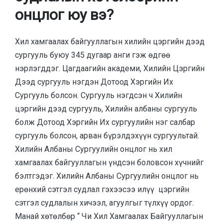
онцлог юу вэ?
Хил хамгаалах байгууллагын хилийн цэргийн дээд
сургууль буюу 345 дугаар анги гэж өдгөө
нэрлэгддэг. Цагдаагийн академи, Хилийн Цэргийн
Дээд сургууль нэгдэн Дотоод Хэргийн Их
Сургууль болсон. Сургууль нэгдсэн ч Хилийн
цэргийн дээд сургууль, Хилийн албаны сургууль
болж Дотоод Хэргийн Их сургуулийн нэг салбар
сургууль болсон, арван бүрэлдэхүүн сургуультай.
Хилийн Албаны Сургуулийн онцлог нь хил
хамгаалах байгууллагын үндсэн боловсон хүчнийг
бэлтгэдэг. Хилийн Албаны Сургуулийн онцлог нь
ерөнхий сэтгэл судлал гэхээсээ илүү цэргийн
сэтгэл судлалын хичээл, агуулгыг түлхүү ордог.
Манай хөтөлбөр “ Чи Хил Хамгаалах Байгууллагын