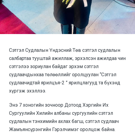
Сэтгэл Судлалын Үндэсний Төв сэтгэл судлалын
салбартаа тууштай ажиллаж, эрхэлсэн ажилдаа чин
сэтгэлээ зориулан байдаг эрхэм сэтгэл
судлаачдынхаа төлөөллийг оролцуулан “Сэтгэл
судлаачидтай ярилцъя-2 ” ярилцлагууд та бүхэнд
хүргэж эхэллээ.
Энэ 7 хоногийн зочноор Дотоод Хэргийн Их
Сургуулийн Хилийн албаны сургуулийн сэтгэл
судлалын тэнхимийн ахлах багш, сэтгэл судлаач
Жамъянсүрэнгийн Гэрэлчимэг оролцож байна.