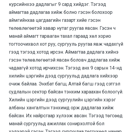
курсийнхээ дадлагыг 9 сард хийдэг. Тэгээд
аймагтаа дадлагаа хийж болно гэсэн болохоор
аймгийнхаа цагдаагийн газарт хийе гэсэн
төлөвлөгөөтэй хавар нутаг руугаа явсан. Гэсэн ч
манай аймагт тарваган тахал гараад хөл хорио
тогтоочихвол хот руу, сургууль руугаа явж чадахгүй
гээд тэгээд хотод ирсэн. Аймагтаа дадлага хийнэ
гэсэн төлөвлөгөөтэй явсан боловч дадлагаа хийж
чадаагүй хотод ирчихсэн. Тэгээд анх 9 сарын 14-нд
хилийн цэргийн дээд сургуульд дадлага хийхээр
очиж байлаа. Энхбат багш, Алтай багш гээд сэтгэл
судлалын сектор байсан тэнхим хараахан болоогүй.
Хилийн цэргийн дээд сургуулийн цэргийн хэрэг
албаны хангалтын тэнхимд орж дадлагаа хийж
байсан. Их найрсгаар хүлээж авсан. Тэгээд төгсөөд
манай сургуульд ажиллах сонирхолтой бол
хэлээрэй гэсэн. Тэгээд сургуулиа төгсчхөөд намар