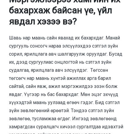
бахархаж байсан үе, үйл
явдал хэзээ вэ?
Шавь нар маань сайн явахад их бахархдаг. Манай
сургууль сонсогч нараа элсүүлэхдээ сэтгэл зүйн
сорил, ярилцлага авч шалгаруулж оруулдаг. Бусад
их, дээд сургуулиас онцлогтой нь сэтгэл зүйн
судалгаа, ярилцлага авч элсүүлдэг. Төгссөн
төгсөгч нар маань хүнтэй ажиллах арга барил
сайтай, сайн явж, ажил мэргэжилдээ эзэн болж
явдаг. Үүгээр нь бас бахархдаг. Мөн эцэг эхчүүд
хүүхэдтэй маань уулзаад өгөөч гэдэг. Бид сэтгэл
зүйн зөвлөгөөний өрөөтэй. Тэндээ сэтгэл зүйн
зөвлөгөө, тусламжаа өгдөг. Ингээд зөвлөгөөнд
хамрагдсан суралцагч хичээл сургалтдаа идэвхтэй