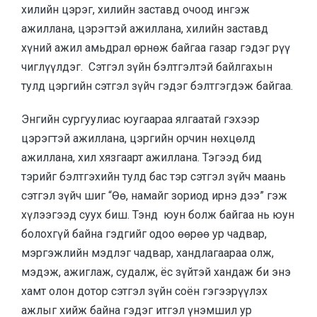
хилийн цэрэг, хилийн заставд очоод ингэж
ажиллана, цэрэгтэй ажиллана, хилийн заставд
хүний ажил амьдрал өрнөж байгаа газар гэдэг рүү
чиглүүлдэг. Сэтгэл зүйн бэлтгэлтэй байлгахын
тулд цэргийн сэтгэл зүйч гэдэг бэлтгэгдэж байгаа.
Энгийн сургуулиас юугаараа ялгаатай гэхээр
цэрэгтэй ажиллана, цэргийн орчин нөхцөлд
ажиллана, хил хязгаарт ажиллана. Тэгээд бид
тэрийг бэлтгэхийн тулд бас тэр сэтгэл зүйч маань
сэтгэл зүйч шиг “Өө, намайг зориод ирнэ дээ” гэж
хүлээгээд суух биш. Тэнд юун болж байгаа нь юун
болохгүй байна гэдгийг одоо өөрөө ур чадвар,
мэргэжлийн мэдлэг чадвар, хандлагаараа олж,
мэдэж, ажиглаж, судалж, ёс зүйтэй хандаж би энэ
хамт олон дотор сэтгэл зүйн соён гэгээрүүлэх
ажлыг хийж байна гэдэг итгэл үнэмшил ур