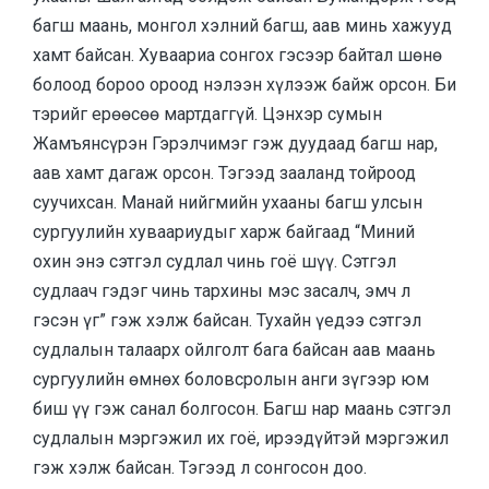
багш маань, монгол хэлний багш, аав минь хажууд
хамт байсан. Хуваариа сонгох гэсээр байтал шөнө
болоод бороо ороод нэлээн хүлээж байж орсон. Би
тэрийг ерөөсөө мартдаггүй. Цэнхэр сумын
Жамъянсүрэн Гэрэлчимэг гэж дуудаад багш нар,
аав хамт дагаж орсон. Тэгээд зааланд тойроод
суучихсан. Манай нийгмийн ухааны багш улсын
сургуулийн хуваариудыг харж байгаад “Миний
охин энэ сэтгэл судлал чинь гоё шүү. Сэтгэл
судлаач гэдэг чинь тархины мэс засалч, эмч л
гэсэн үг” гэж хэлж байсан. Тухайн үедээ сэтгэл
судлалын талаарх ойлголт бага байсан аав маань
сургуулийн өмнөх боловсролын анги зүгээр юм
биш үү гэж санал болгосон. Багш нар маань сэтгэл
судлалын мэргэжил их гоё, ирээдүйтэй мэргэжил
гэж хэлж байсан. Тэгээд л сонгосон доо.