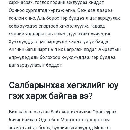
харж асрах, тоглох гэрийн ажлуудаа хийдэг.
Охиноо сургалтад хүргэж өгнө. Ээж аав дээрээ
зочлон очно. Аль болох гэр бүлдээ л цаг зарцуулах,
хоёр хүүхдээ спортоор хичээллүүлж, гадаад
хэлний чадварыг нь нэмэгдүүлэхийг хичээдэг.
Хүүхдүүддээ цаг зарцуулж чадахгүй үе байдаг.
Ангийн багш нарт нь л их баярлаж явдаг. Амралтын
өдрүүдэд аль болохоор хүүхдүүддээ, гэр бүлдээ
цаг зарцуулахыг боддог.
Салбарынхаа хөгжлийг юу
гэж харж байгаа вэ
?
Бид нарын оюутан байх үед ихэвчлэн Орос сурах
бичиг байлаа. Одоо бол Монгол хэл дээрх ном
зохиол элбэг болж, сүүлийн жилүүдэд Монгол