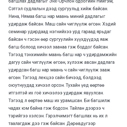
багшлах дадлагыг Энх-Орчлон одоогийн Нийгэм,
Сэтгэл судлалын дээд сургуульд хийж байсан.
Нина, Нямаа багш нар маань миний дадлагыг
удирдаж байсан. Маш сайн чиглүүлж өгсөн. Хэдий
семинар удирдаад нэгнийхээ урд гараад ярьдаг
байсан ч гэсэн өөр сургуулийн хүүхдүүдэд яаж
багш болоод хичээл заанаа гэж боддог байсан.
Тэгээд тэнхимийн маань багш нар ч удирдамжийн
дагуу сайн чиглүүлж өгсөн, хүлээж авсан дадлага
удирдсан багш нар маань ч сайн чиглүүлж зааж
өгсөн. Тэгээд лекцээ сайн бичээд, бэлдээд
оюутнуудад хичээл орсон. Тухайн үед өөртөө
итгэлтэй их гоё хичээлээ удирдаж явуулсан.
Тэгээд л өөртөө маш их урамшсан. Би багшилж
чадах юм байна гэж бодсон. Тайлан дээрээ ч
тэрийгээ хэлсэн. Гэрэлчимэгт багшлах нь их л
таалагдаж дээ гэж байсан. Дөрөвдүгээр