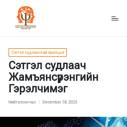
Posted
Сэтгэл судлаачтай ярилцья
in
Сэтгэл судлаач
Жамъянсүрэнгийн
Гэрэлчимэг
Нийтэлсэн
npc
December 18, 2025
Нийтэлсэн