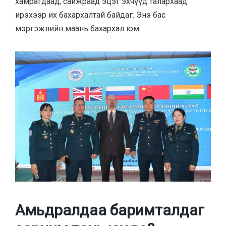
хамрагдаад, сайжраад эцэг эхчүүд талархаад
ирэхээр их бахархалтай байдаг. Энэ бас
мэргэжлийн маань бахархал юм.
Амьдралдаа баримталдаг