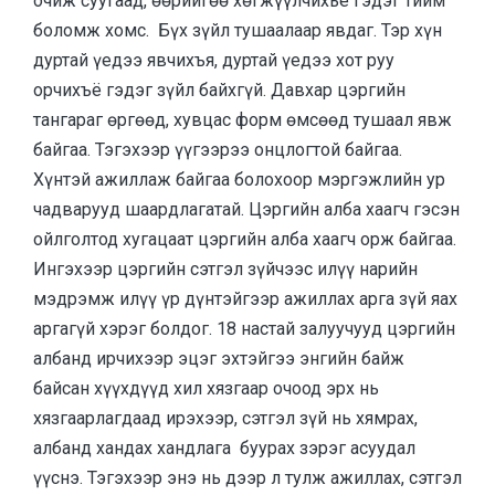
очиж суугаад, өөрийгөө хөгжүүлчихье гэдэг тийм
боломж хомс. Бүх зүйл тушаалаар явдаг. Тэр хүн
дуртай үедээ явчихъя, дуртай үедээ хот руу
орчихъё гэдэг зүйл байхгүй. Давхар цэргийн
тангараг өргөөд, хувцас форм өмсөөд тушаал явж
байгаа. Тэгэхээр үүгээрээ онцлогтой байгаа.
Хүнтэй ажиллаж байгаа болохоор мэргэжлийн ур
чадварууд шаардлагатай. Цэргийн алба хаагч гэсэн
ойлголтод хугацаат цэргийн алба хаагч орж байгаа.
Ингэхээр цэргийн сэтгэл зүйчээс илүү нарийн
мэдрэмж илүү үр дүнтэйгээр ажиллах арга зүй яах
аргагүй хэрэг болдог. 18 настай залуучууд цэргийн
албанд ирчихээр эцэг эхтэйгээ энгийн байж
байсан хүүхдүүд хил хязгаар очоод эрх нь
хязгаарлагдаад ирэхээр, сэтгэл зүй нь хямрах,
албанд хандах хандлага буурах зэрэг асуудал
үүснэ. Тэгэхээр энэ нь дээр л тулж ажиллах, сэтгэл