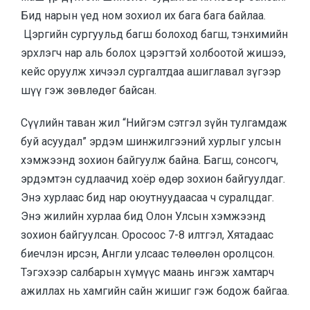
Бид нарын үед ном зохиол их бага бага байлаа.
Цэргийн сургуульд багш болоход багш, тэнхимийн
эрхлэгч нар аль болох цэрэгтэй холбоотой жишээ,
кейс оруулж хичээл сургалтдаа ашиглавал зүгээр
шүү гэж зөвлөдөг байсан.
Сүүлийн таван жил “Нийгэм сэтгэл зүйн тулгамдаж
буй асуудал” эрдэм шинжилгээний хурлыг улсын
хэмжээнд зохион байгуулж байна. Багш, сонсогч,
эрдэмтэн судлаачид хоёр өдөр зохион байгуулдаг.
Энэ хурлаас бид нар оюутнуудаасаа ч суралцдаг.
Энэ жилийн хурлаа бид Олон Улсын хэмжээнд
зохион байгуулсан. Оросоос 7-8 илтгэл, Хятадаас
биечлэн ирсэн, Англи улсаас төлөөлөн оролцсон.
Тэгэхээр салбарын хүмүүс маань ингэж хамтарч
ажиллах нь хамгийн сайн жишиг гэж бодож байгаа.