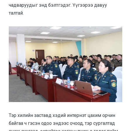
чадваруудыг энд бэлтгэдэг. Үүгээрээ давуу
талтай.
Тэр хилийн заставд хэдий интернэт цахим орчин
байгаа ч гэсэн одоо эндээс очоод, тэр сургалтад