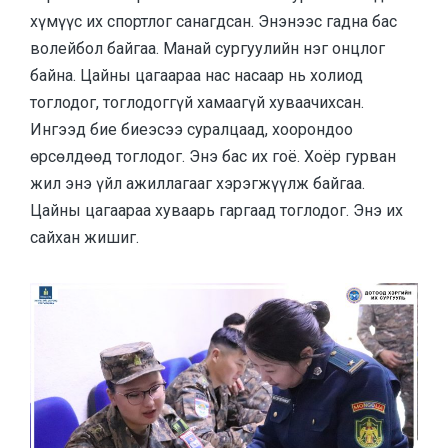
хүмүүс их спортлог санагдсан. Энэнээс гадна бас
волейбол байгаа. Манай сургуулийн нэг онцлог
байна. Цайны цагаараа нас насаар нь холиод
тоглодог, тоглодоггүй хамаагүй хуваачихсан.
Ингээд бие биеэсээ суралцаад, хоорондоо
өрсөлдөөд тоглодог. Энэ бас их гоё. Хоёр гурван
жил энэ үйл ажиллагааг хэрэгжүүлж байгаа.
Цайны цагаараа хуваарь гаргаад тоглодог. Энэ их
сайхан жишиг.