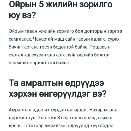
Ойрын 5 жилийн зорилго
юу вэ?
Ойрын таван жилийн зорилго бол докторын зэргээ
хамгаалах. Чанартай маш сайн гарын авлага, сурах
бичиг гаргана гэсэн бодолтой байна. Рошахын
сургалтад суусан энэ арга зүйг өөрийн болгон
эзэмших зорилготой байна.
Та амралтын өдрүүдээ
хэрхэн өнгөрүүлдэг вэ?
Амралтын өдөр их хурдан өнгөрдөг. Нөхөр маань
цэргийн хүн. Энэ жил 8 сар хөдөө яваад саяхан
ирсэн. Тэгэхээр амралтын өдрүүдэд хүүхдэдээ