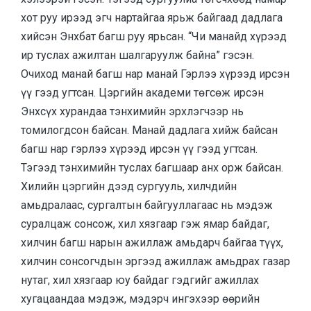
хот руу ирээд эгч нартайгаа ярьж байгаад дадлага
хийсэн Энхбат багш руу ярьсан. “Чи манайд хүрээд
ир туслах ажилтан шалгаруулж байна” гэсэн.
Очиход манай багш нар манай Гэрлээ хүрээд ирсэн
үү гээд угтсан. Цэргийн академи төгсөж ирсэн
Энхсүх хурандаа тэнхимийн эрхлэгчээр нь
томилогдсон байсан. Манай дадлага хийж байсан
багш нар гэрлээ хүрээд ирсэн үү гээд угтсан.
Тэгээд тэнхимийн туслах багшаар анх орж байсан.
Хилийн цэргийн дээд сургууль, хилчдийн
амьдралаас, сургалтын байгууллагаас нь мэдэж
суралцаж сонсож, хил хязгаар гэж ямар байдаг,
хилчин багш нарын ажиллаж амьдарч байгаа түүх,
хилчин сонсогчдын эргээд ажиллаж амьдрах газар
нутаг, хил хязгаар юу байдаг гэдгийг ажиллах
хугацаандаа мэдэж, мэдэрч ингэхээр өөрийн