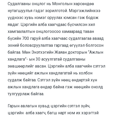
Судалгааны онцлог нь Монголын хөрсөндөө
нутагшуулъя гэдэг зорилготой. Мэргэжлийнхээ
үүднээс хувь нэмэг оруулах юмсан гэж бодож
явдаг. Цэргийн алба хаагчдаас бүсчилсэн хил
хамгаалалтын онцлогоосоо хамаараад таван
бүсийн 700 гаруй алба хаагчаас судалгаагаа аваад
эхний боловсруулалтаа гаргаад өгүүлэл болгосон
байгаа. Мөн Энэтхэгийн Жаяан докторын “Ажлын
хандлага”- ын 30 асуулгатай судалгааны
зөвшөөрлийг авсан. Цэргийн алба хаагчийн сэтгэл
зүйн нөөцийг ажлын хандлагатай нь холбон
судалж байгаа. Сэтгэл зүйн нөөц өндөртэй хүн
ажлын хандлага өндөр байна гэж нөөцийн онолд
тулгуурлаж байгаа.
Гарын авлагын хувьд цэргийн сэтгэл зүйч,
цэргийн алба хаагч, багш нарт ном их хэрэгтэй