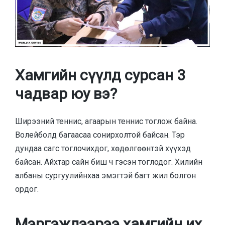
Хамгийн сүүлд сурсан 3
чадвар юу вэ?
Ширээний теннис, агаарын теннис тоглож байна.
Волейболд багаасаа сонирхолтой байсан. Тэр
дундаа сагс тоглочихдог, хөдөлгөөнтэй хүүхэд
байсан. Айхтар сайн биш ч гэсэн тоглодог. Хилийн
албаны сургуулийнхаа эмэгтэй багт жил болгон
ордог.
Мэргэжлээрээ хамгийн их