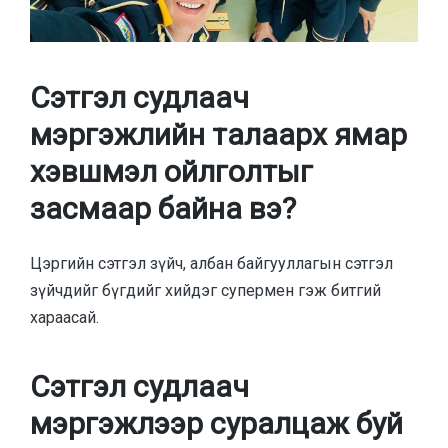
Сэтгэл судлаач
мэргэжлийн талаарх ямар
хэвшмэл ойлголтыг
засмаар байна вэ?
Цэргийн сэтгэл зүйч, албан байгууллагын сэтгэл
зүйчдийг бүгдийг хийдэг супермен гэж битгий
хараасай.
Сэтгэл судлаач
мэргэжлээр суралцаж буй