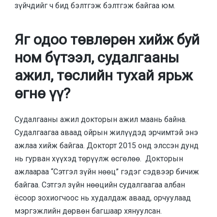
зүйчдийг ч бид бэлтгэж бэлтгэж байгаа юм.
Яг одоо төвлөрөн хийж буй
ном бүтээл, судалгааны
ажил, төслийн тухай ярьж
өгнө үү?
Судалгааны ажил докторын ажил маань байна.
Судалгаагаа аваад ойрын жилүүдэд эрчимтэй энэ
ажлаа хийж байгаа. Докторт 2015 онд элссэн дунд
нь гурван хүүхэд төрүүлж өсгөлөө. Докторын
ажлаараа “Сэтгэл зүйн нөөц” гэдэг сэдвээр бичиж
байгаа. Сэтгэл зүйн нөөцийн судалгаагаа албан
ёсоор зохиогчоос нь худалдаж аваад, орчуулаад
мэргэжлийн дөрвөн багшаар хянуулсан.