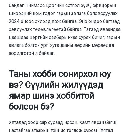
байдаг. Тиймээс цэргийн сэтгэл зүйч, офицерын
ширээний ном гэдэг гарын авлага боловсруулах
2024 оноос эхлээд явж байгаа. Энэ ондоо багтаад
хэвлүүлэх төлөвлөгөөтэй байгаа. Тэгээд яваандаа
цаашдаа цэргийн салбарынхаа сурах бичиг, гарын
авлага болгох урт хугацааны өөрийн мөрөөдөл
зорилготой л байдаг.
Таны хобби сонирхол юу
вэ? Сүүлийн жилүүдэд
ямар шинэ хоббитой
болсон бэ?
Хятадад хоёр сар сураад ирсэн. Хамт явсан багш
нартайгаа агаарын теннис тоглож сурсан. Хятад