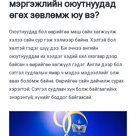
мэргэжлийн оюутнуудад
өгөх зөвлөмж юу вэ?
Оюутнуудад бол өөрийгөө маш сайн хөгжүүлж
хэлээ сайн сур гэж хэлмээр байна. Хэлтэй бол
хөлтэй гэдэг шүү дээ. Би эчнээ ангийн
оюутнууддаа их хэлдэг хэдий хил хязгаар дээр
байсан ч өөрийгөө хөгжүүл гэдэг. Англи дээр бол
сэтгэл судлалын ямар ч мэдээ мэдээллийг олж
авах боломж байна. Өөрийгөө сайн дайчилж сурах
хэрэгтэй. Сэтгэл судлаач хүн болж байгаагийнх
энэрэнгүй, хүнийг боддог байгаасай.