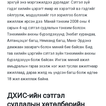
эрхгүй энэ мэргэжилдээ дурладаг. Сэтгэл зүй
гэдэг хилийн цэрэгт ямар их хэрэгтэй вэ гэдгийг
ойлгуулж, мэдүүлэхийг гол зорилгоо болгож
ажиллаж ирсэн дээ. Манай тэнхим 2008 оны 4
сарын 4-нд сэтгэл судлалын тэнхим болсон.
Тэнхимийн анхны бүрэлдэхүүнд Энхбат хурандаа,
Алтанцэцэг багш, Нямханд багш, Мөнх-Эрдэнэ
дамжаан захирагч болон миний бие байсан. Бид
тав хилийн цэргийн сэтгэл зүйн тэнхимийн анхны
бүрэлдэхүүн болж байсан. Ингэж миний ажил
амьдралын гараа эхэлж нэг жил туслах ажилтнаар
ажиллаад, дараа жилд нь үндсэн багш болж өдгөө
18 жил ажиллаж байна.
ДХИС-ийн сэтгэл
судлалын хөтөлбөрийн