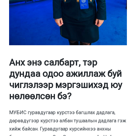
Анх энэ салбарт, тэр
дундаа одоо ажиллаж буй
чиглэлээр мэргэшихэд юу
нөлөөлсөн бэ?
МУБИС гуравдугаар курстээ багшлах дадлага,
дөрөвдүгээр курстээ албан тушаалын дадлага гэж
хийж байсан. Гуравдугаар курсийнхээ анхны