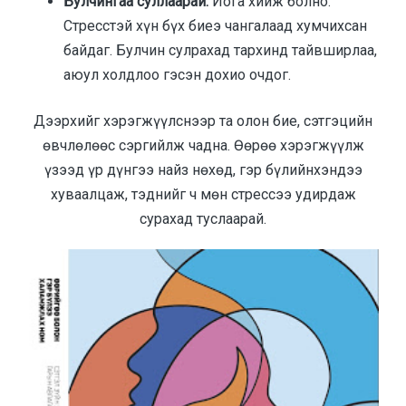
Булчингаа суллаарай.
Иога хийж болно.
Стресстэй хүн бүх биеэ чангалаад хумчихсан
байдаг. Булчин сулрахад тархинд тайвширлаа,
аюул холдлоо гэсэн дохио очдог.
Дээрхийг хэрэгжүүлснээр та олон бие, сэтгэцийн
өвчлөлөөс сэргийлж чадна. Өөрөө хэрэгжүүлж
үзээд үр дүнгээ найз нөхөд, гэр бүлийнхэндээ
хуваалцаж, тэднийг ч мөн стрессээ удирдаж
сурахад туслаарай.