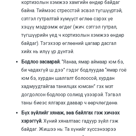
кортизолын хэмжээ хамгийн өндөр байдаг
байна. Тиймээс стресстэй эсвэл түгшүүртэй,
сэтгэл гутралтай хүмүүст өглөө сэрэх үе
хэцүү мэдрэмж өгдөг (жич: сэтгэл гутрал,
түгшүүрийн үед ч кортизолын хэмжээ өндөр
байдаг). Тэгэхээр өглөөний цагаар дасгал
хийх нь илүү үр дүнтэй.
Бодлоо засаарай.
“Яанаа, ямар аймаар юм бэ,
би чадахгүй ш дээ” гэдэг бодлуудаа “ямар гоё
юм бэ, хурдан шалгалт болоосой, хурдан
хадмуудтайгаа танилцах юмсан” гэх мэт
догдолсон бодлоор солиод үзээрэй. Тэгвэл
таны биеэс ялгарах даавар ч өөрчлөгдөнө.
Бүх зүйлийг хянаж, зөв байлгах гэж хичээх
хэрэггүй.
Хүний хяналтаас гадуур зүйл гэж
байдаг. Жишээ нь: Та хүнийг хүссэнээрээ