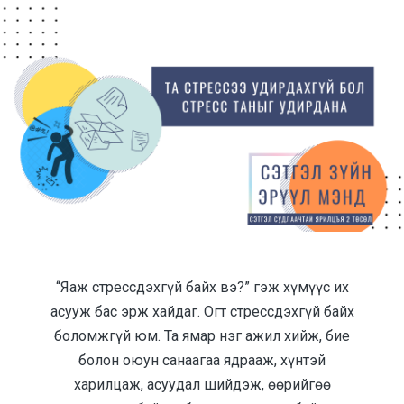
“Яаж стрессдэхгүй байх вэ?” гэж хүмүүс их
асууж бас эрж хайдаг. Огт стрессдэхгүй байх
боломжгүй юм. Та ямар нэг ажил хийж, бие
болон оюун санаагаа ядрааж, хүнтэй
харилцаж, асуудал шийдэж, өөрийгөө