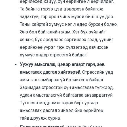
өөрчлөхөд хэцүү, хүн өөрийгөө л өөрчилдөг.
Та байнга гэрээ цэв цэвэрхэн байлгаж
чадахгүй, гэр орон чинь музей биш шүү дээ.
Таны хайртай хүмүүс нэг л өдөр бурхан болно.
Энэ бол байгалийн жам. Хэт бүх зүйлийг
хянаж, бүх эрсдлээс сэргийлэх гээд, үүнийг
өөрийнхөө үүрэг гэж хүлээгээд авчихсан
хүмүүс өндөр стресстэй байдаг.
Уужуу амьсгалж, цэвэр агаарт гарч, зөв
амьсгалах дасгал хийгээрэй.
Стрессийн үед
амьсгал замбараагүй болчихсон байдаг.
Заримдаа стресстэй хүн амьсгалаа түгжээд,
удаан амьсгалахгүй байгаагаа анзаардаггүй.
Түгшсэн мэдрэмж төрөх бүрт уртаар
амьсгалах дасгал хийвэл бие өөрийгөө
тайвшруулж сурна.