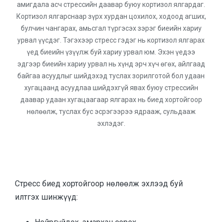
амигдала асч стрессийн даавар буюу кортизол ялгардаг.
Кортизол ялгарснаар зүрх хурдан цохилох, ходоод агших,
булчин чангарах, амьсгал түргэсэх зэрэг биеийн хариу
урвал үүсдэг. Тэгэхээр стресс гэдэг нь кортизол ялгарах
үед биеийн үзүүлж буй хариу урвал юм. Эхэн үедээ
эдгээр биеийн хариу урвал нь хүнд эрч хүч өгөх, айлгаад
байгаа асуудлыг шийдэхэд туслах зорилготой бол удаан
хугацаанд асуудлаа шийдэхгүй явах буюу стрессийн
даавар удаан хугацаагаар ялгарах нь биед хортойгоор
нөлөөлж, туслах бус эсрэгээрээ ядрааж, сульдааж
эхлэдэг.
Стресс биед хортойгоор нөлөөлж эхлээд буй
илтгэх шинжүүд: