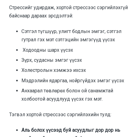
Стрессийг удирдаж, хортой стрессээс сэргийлэхгүй
байснаар дараах эрсдэлтэй:
Сэтгэл түгшүүр, улигт бодлын эмгэг, сэтгэл
гутрал гэх мэт сэтгэцийн эмгэгүүд үүсэх
Ходоодны шарх үүсэх
Зүрх, судасны эмгэг үүсэх
Холестролын хэмжээ ихсэх
Мэдрэлийн ядаргаа, нойргүйдэх эмгэг үүсэх
Анхаарал төвлөрөх болон ой санамжтай
холбоотой асуудлууд үүсэх гэх мэт.
Тэгвэл хортой стрессээс сэргийлэхийн тулд:
Аль болох үүсээд буй асуудлыг дор дор нь