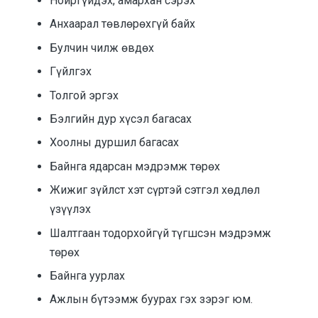
Нойргүйдэх, амархан сэрэх
Анхаарал төвлөрөхгүй байх
Булчин чилж өвдөх
Гүйлгэх
Толгой эргэх
Бэлгийн дур хүсэл багасах
Хоолны дуршил багасах
Байнга ядарсан мэдрэмж төрөх
Жижиг зүйлст хэт сүртэй сэтгэл хөдлөл
үзүүлэх
Шалтгаан тодорхойгүй түгшсэн мэдрэмж
төрөх
Байнга уурлах
Ажлын бүтээмж буурах гэх зэрэг юм.