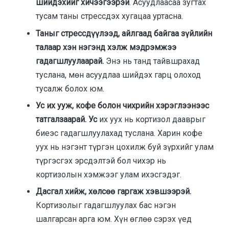
шийдэхийг хичээгээрэй
. Асуудлаасаа зугтах
тусам таны стрессдэх хугацаа уртасна.
Таныг стрессдүүлээд, айлгаад байгаа зүйлийн
талаар хэн нэгэнд хэлж мэдрэмжээ
гадагшлуулаарай.
Энэ нь танд тайвшрахад
туслана, мөн асуудлаа шийдэх гарц олоход
тусалж болох юм.
Ус их ууж, кофе болон чихрийн хэрэглээнээс
татгалзаарай. Ус
их уух нь кортизол дааврыг
биеэс гадагшлуулахад туслана. Харин кофе
уух нь нэгэнт түргэн цохилж буй зүрхийг улам
түргэсгэх эрсдэлтэй бол чихэр нь
кортизолын хэмжээг улам ихэсгэдэг.
Дасгал хийж, хөлсөө гаргаж хэвшээрэй.
Кортизолыг гадагшлуулах бас нэгэн
шалгарсан арга юм. Хүн өглөө сэрэх үед