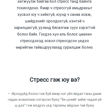
хөгжүүлж байгаа бол стресс танд байнга
тохиолдоно. Ямар ч стрессгүй амьдрахыг
хүсвэл юу ч хийхгүй, юунд ч санаа зовж,
шийдэхийг оролдохгүй, хэнтэй ч
харилцахгүй, ууланд бясалгаж суух хэрэгтэй
болох байх. Гэхдээ хүн аль болох цөөхөн
стрессдэхэд эсвэл стрессдсэн үедээ
өөрийгөө тайвшруулахад суралцаж болно.
Стресс гэж юу вэ?
Ирээдүйд болох гэж буй ямар нэг үйл явдал таны дааж
чадах ачааллаас хэтэрсэн буюу “би үүнийг хийж чадахгүй
ш дээ” гэж мэдрэх үед тархины айдсын төв буюу