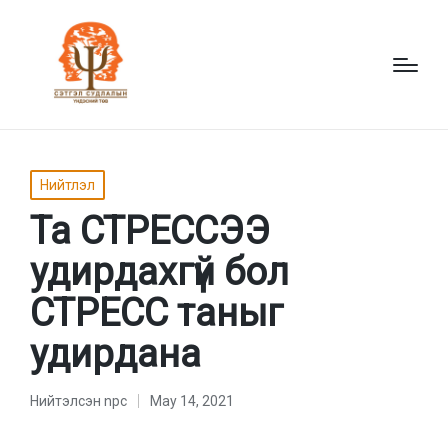
Posted
Нийтлэл
in
Та СТРЕССЭЭ
удирдахгүй бол
СТРЕСС таныг
удирдана
Нийтэлсэн
npc
May 14, 2021
Нийтэлсэн