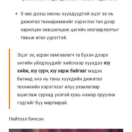
5-аас дээш насны хүүхдүүдтэй эцэг эх нь
дижитал төхөөрөмжийг хэрэглэх тал дээр
харилцан зөвшилцөж цагийн хязгаарлалтыг
тавьж өгөх үүрэгтэй.
Эцэг эх, асран хамгаалагч та бүхэн дээрх
энгийн үйлдлүүдийг хийснээр хүүхдээ
юу
хийж, юу сурч, юу харж байгааг
мэдэх
бөгөөд энэ нь таны хүүхдийн дижитал
техникийн хэрэглээг илүү ухаалагаар
ашиглаж сурхад үнэтэй хувь нэмэр оруулна
гэдгийг бүү мартаарай.
Нийтлэл бичсэн: