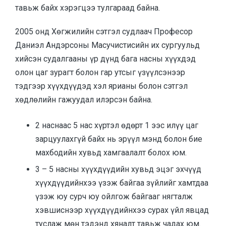
тавьж байх хэрэгцээ тулгараад байна.
2005 онд Хөгжилийн сэтгэл судлаач Професор
Даниэл Андэрсоны Масучистисийн их сургуульд
хийсэн судалгааны үр дүнд бага насны хүүхдэд
олон цаг зурагт болон гар утсыг үзүүлсэнээр
тэдгээр хүүхдүүдэд хэл ярианы болон сэтгэл
хөдлөлийн гажуудал илэрсэн байна.
2 наснаас 5 нас хүртэл өдөрт 1 ээс илүү цаг
зарцуулахгүй байх нь эрүүл мэнд болон бие
махбодийн хувьд хамгаалалт болох юм.
3 – 5 насны хүүхдүүдийн хувьд эцэг эхчүүд
хүүхдүүдийнхээ үзэж байгаа зүйлийг хамтдаа
үзэж юу сурч юу ойлгож байгааг нягталж
хэвшиснээр хүүхдүүдийнхээ сурах үйл явцад
туслаж мөн тэдэнд хяналт тавьж чадах юм.