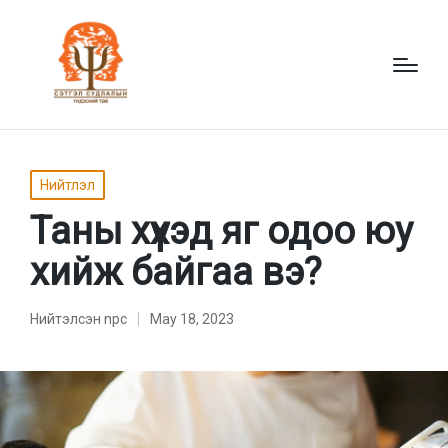
Posted
Нийтлэл
in
Таны хүүхэд яг одоо юу
хийж байгаа вэ?
Нийтэлсэн
npc
May 18, 2023
Нийтэлсэн