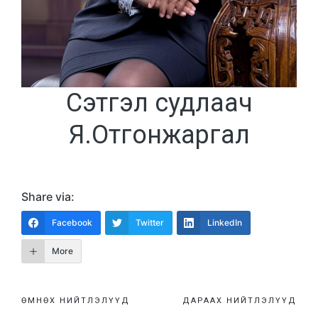
Сэтгэл судлаач
Я.Отгонжаргал
Share via:
Facebook
Twitter
LinkedIn
More
Post
ӨМНӨХ НИЙТЛЭЛҮҮД
ДАРААХ НИЙТЛЭЛҮҮД