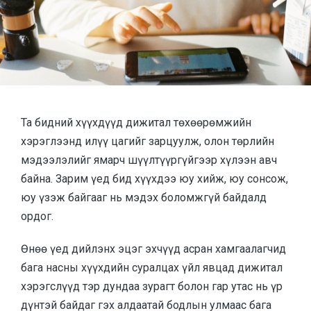
Та бидний хүүхдүүд дижитал төхөөрөмжийн
хэрэглээнд илүү цагийг зарцуулж, олон төрлийн
мэдээлэлийг ямарч шүүлтүүргүйгээр хүлээн авч
байна. Зарим үед бид хүүхдээ юу хийж, юу сонсож,
юу үзэж байгааг нь мэдэх боломжгүй байдалд
ордог.
Өнөө үед дийлэнх эцэг эхчүүд асран хамгаалагчид
бага насны хүүхдийн суралцах үйл явцад дижитал
хэрэгслүүд тэр дундаа зурагт болон гар утас нь үр
дүнтэй байдаг гэх алдаатай бодлын улмаас бага