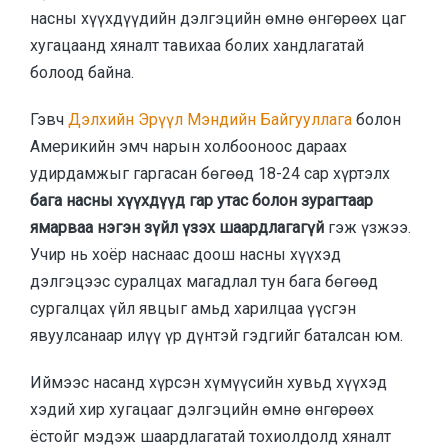
насны хүүхдүүдийн дэлгэцийн өмнө өнгөрөөх цаг
хугацаанд хяналт тавихаа болих хандлагатай
болоод байна.
Гэвч
Дэлхийн Эрүүл Мэндийн Байгууллага
болон
Америкийн эмч нарын холбооноос дараах
удирдамжыг гаргасан бөгөөд 18-24 сар хүртэлх
бага насны хүүхдүүд гар утас болон зурагтаар
ямарваа нэгэн зүйл үзэх шаардлагагүй
гэж үзжээ.
Учир нь хоёр наснаас доош насны хүүхэд
дэлгэцээс суралцах магадлал тун бага бөгөөд
сургалцах үйл явцыг амьд харилцаа үүсгэн
явуулсанаар илүү үр дүнтэй гэдгийг баталсан юм.
Иймээс насанд хүрсэн хүмүүсийн хувьд хүүхэд
хэдий хир хугацааг дэлгэцийн өмнө өнгөрөөх
ёстойг мэдэж шаардлагатай тохиолдолд хяналт