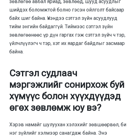
зөвлөгөө авбал яриад, зөвлөөд, шууд асуудлыг
шийдэх боломжтой болно гэсэн ойлголт байсаар
байх шиг байна. Үнэндээ сэтгэл зүйн асуудлууд
тийм энгийн байдаггүй. Тиймээс сэтгэл зүйн
зөвлөгөөнөөс үр дүн гаргах гэж сэтгэл зүйч ч тэр,
үйлчлүүлэгч ч тэр, хэт их яардаг байдлыг засмаар
байна.
Сэтгэл судлаач
мэргэжлийг сонирхож буй
хүмүүс болон хүүхдүүдэд
өгөх зөвлөмж юу вэ?
Хэрэв намайг шулуухан хэлэхийг зөвшөөрвөл, би
нэг зүйлийг хэлмээр санагдаж байна. Энэ