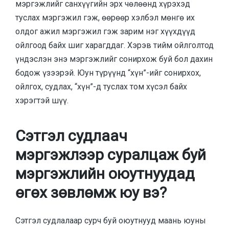
мэргэжлийг санхүүгийн эрх чөлөөнд хүрэхэд
туслах мэргэжил гэж, өөрөөр хэлбэл мөнгө их
олдог ажил мэргэжил гэж зарим нэг хүүхдүүд
ойлгоод байх шиг харагддаг. Хэрэв тийм ойлголтод
үндэслэн энэ мэргэжлийг сонирхож буй бол дахин
бодож үзээрэй. Юун түрүүнд “хүн”-ийг сонирхох,
ойлгох, судлах, “хүн”-д туслах том хүсэл байх
хэрэгтэй шүү.
Сэтгэл судлаач
мэргэжлээр суралцаж буй
мэргэжлийн оюутнуудад
өгөх зөвлөмж юу вэ?
Сэтгэл судлалаар сурч буй оюутнууд маань юуны