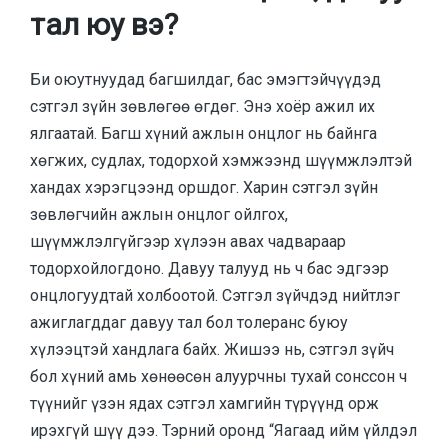
тал юу вэ?
Би оюутнуудад багшилдаг, бас эмэгтэйчүүдэд
сэтгэл зүйн зөвлөгөө өгдөг. Энэ хоёр ажил их
ялгаатай. Багш хүний ажлын онцлог нь байнга
хөгжих, судлах, тодорхой хэмжээнд шүүмжлэлтэй
хандах хэрэгцээнд оршдог. Харин сэтгэл зүйн
зөвлөгчийн ажлын онцлог ойлгох,
шүүмжлэлгүйгээр хүлээн авах чадвараар
тодорхойлогдоно. Давуу талууд нь ч бас эдгээр
онцлогуудтай холбоотой. Сэтгэл зүйчдэд нийтлэг
ажиглагддаг давуу тал бол толеранс буюу
хүлээцтэй хандлага байх. Жишээ нь, сэтгэл зүйч
бол хүний амь хөнөөсөн алуурчны тухай сонссон ч
түүнийг үзэн ядах сэтгэл хамгийн түрүүнд орж
ирэхгүй шүү дээ. Тэрний оронд “Яагаад ийм үйлдэл