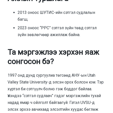
2013 оноос ШУТИС-ийн сэтгэл судлалын
багш,
2023 оноос “PPC” сэтгэл зүйн төвд сэтгэл
зүйн зөвлөгчөөр ажиллаж байна.
Та мэргэжлээ хэрхэн яаж
сонгосон бэ?
1997 онд дунд сургуулиа төгсөөд АНУ-ын Utah
Valley State University-д элсэн орох болсон юм. Тэр
хүртэл би сэтгүүлч болно гэж боддог байлаа.
Үнэндээ “сэтгэл судлаач” гэдэг мэргэжлийн тухай
надад ямар ч ойлголт байгаагүй. Гэтэл UVSU-д
элсэх эрхээ авчихаад элсэлтийн хуудас бөглөж