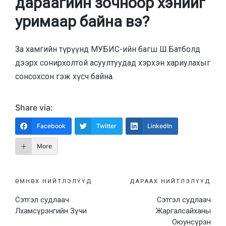
дараагийн зочноор хэнийг
уримаар байна вэ?
За хамгийн түрүүнд МУБИС-ийн багш Ш.Батболд
дээрх сонирхолтой асуултуудад хэрхэн хариулахыг
сонсохсон гэж хүсч байна.
Share via:
Facebook
Twitter
LinkedIn
More
Post
ӨМНӨХ НИЙТЛЭЛҮҮД
ДАРААХ НИЙТЛЭЛҮҮД
Сэтгэл судлаач
Сэтгэл судлаач
navigation
Лхамсүрэнгийн Зүчи
Жаргалсайханы
Оюунсүрэн