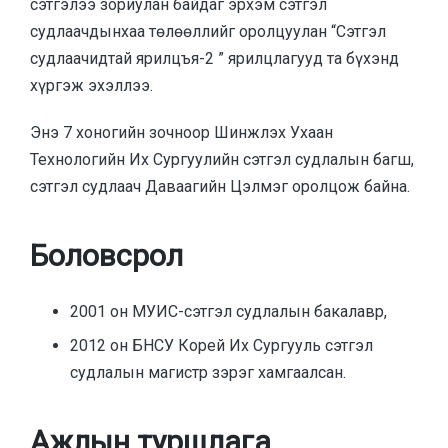
сэтгэлээ зориулан байдаг эрхэм сэтгэл
судлаачдынхаа төлөөллийг оролцуулан “Сэтгэл
судлаачидтай ярилцъя-2 ” ярилцлагууд та бүхэнд
хүргэж эхэллээ.
Энэ 7 хоногийн зочноор Шинжлэх Ухаан
Технологийн Их Сургуулийн сэтгэл судлалын багш,
сэтгэл судлаач Даваагийн Цэлмэг оролцож байна.
Боловсрол
2001 он МУИС-сэтгэл судлалын бакалавр,
2012 он БНСУ Корей Их Сургууль сэтгэл
судлалын магистр зэрэг хамгаалсан.
Ажлын туршлага