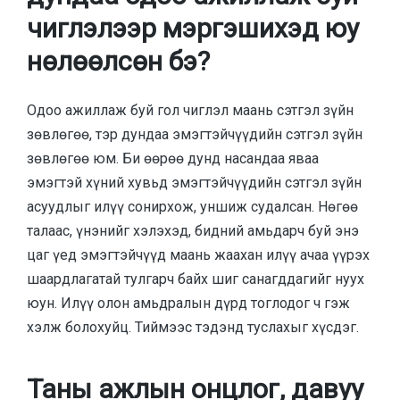
чиглэлээр мэргэшихэд юу
нөлөөлсөн бэ?
Одоо ажиллаж буй гол чиглэл маань сэтгэл зүйн
зөвлөгөө, тэр дундаа эмэгтэйчүүдийн сэтгэл зүйн
зөвлөгөө юм. Би өөрөө дунд насандаа яваа
эмэгтэй хүний хувьд эмэгтэйчүүдийн сэтгэл зүйн
асуудлыг илүү сонирхож, уншиж судалсан. Нөгөө
талаас, үнэнийг хэлэхэд, бидний амьдарч буй энэ
цаг үед эмэгтэйчүүд маань жаахан илүү ачаа үүрэх
шаардлагатай тулгарч байх шиг санагддагийг нуух
юун. Илүү олон амьдралын дүрд тоглодог ч гэж
хэлж болохуйц. Тиймээс тэдэнд туслахыг хүсдэг.
Таны ажлын онцлог, давуу