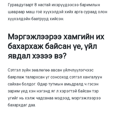
Гуравдугаарт 8 настай ихэрүүдээсээ баримлын
шавраар маш гоё хүүхэлдэй хийх арга сураад олон
хүүхэлдэйн баатрууд хийсэн.
Мэргэжлээрээ хамгийн их
бахархаж байсан үе, үйл
явдал хэзээ вэ?
Сэтгэл зүйн зөвлөгөө авсан үйлчлүүлэгчээс
баярлаж талархсан үг сонсоход сэтгэл хангалуун
сайхан болдог. Өдөр тутмын амьдралд ч гэсэн
зарим үед хэн нэгэнд яг л хэрэгтэй байсан тэр
үгийг нь хэлж чадсанаа мэдээд, мэргэжлээрээ
бахархдаг даа.