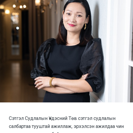
Сэтгэл Судлалын Үндэсний Төв сэтгэл судлалын
салбартаа тууштай ажиллаж, эрхэлсэн ажилдаа чин