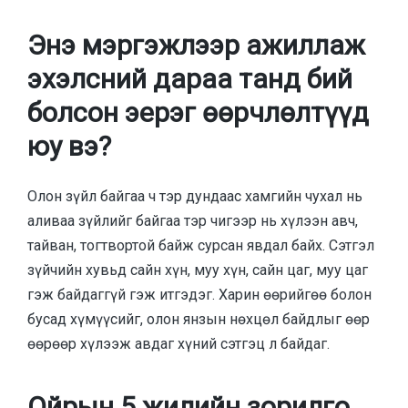
Энэ мэргэжлээр ажиллаж
эхэлсний дараа танд бий
болсон эерэг өөрчлөлтүүд
юу вэ?
Олон зүйл байгаа ч тэр дундаас хамгийн чухал нь
аливаа зүйлийг байгаа тэр чигээр нь хүлээн авч,
тайван, тогтвортой байж сурсан явдал байх. Сэтгэл
зүйчийн хувьд сайн хүн, муу хүн, сайн цаг, муу цаг
гэж байдаггүй гэж итгэдэг. Харин өөрийгөө болон
бусад хүмүүсийг, олон янзын нөхцөл байдлыг өөр
өөрөөр хүлээж авдаг хүний сэтгэц л байдаг.
Ойрын 5 жилийн зорилго