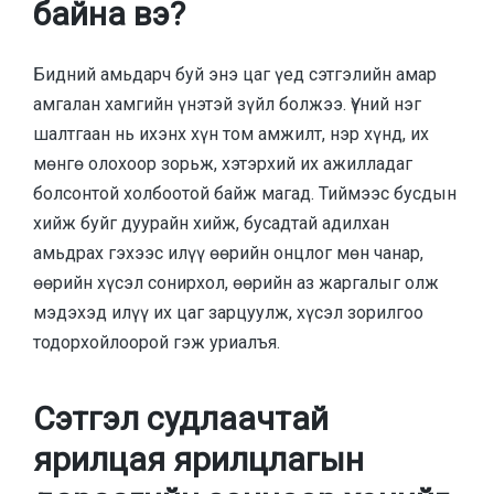
байна вэ?
Бидний амьдарч буй энэ цаг үед сэтгэлийн амар
амгалан хамгийн үнэтэй зүйл болжээ. Үүний нэг
шалтгаан нь ихэнх хүн том амжилт, нэр хүнд, их
мөнгө олохоор зорьж, хэтэрхий их ажилладаг
болсонтой холбоотой байж магад. Тиймээс бусдын
хийж буйг дуурайн хийж, бусадтай адилхан
амьдрах гэхээс илүү өөрийн онцлог мөн чанар,
өөрийн хүсэл сонирхол, өөрийн аз жаргалыг олж
мэдэхэд илүү их цаг зарцуулж, хүсэл зорилгоо
тодорхойлоорой гэж уриалъя.
Сэтгэл судлаачтай
ярилцая ярилцлагын