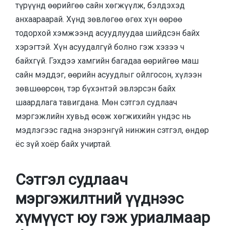
түрүүнд өөрийгөө сайн хөгжүүлж, бэлдэхэд
анхаараарай. Хүнд зөвлөгөө өгөх хүн өөрөө
тодорхой хэмжээнд асуудлуудаа шийдсэн байх
хэрэгтэй. Хүн асуудалгүй болно гэж хэзээ ч
байхгүй. Гэхдээ хамгийн багадаа өөрийгөө маш
сайн мэддэг, өөрийн асуудлыг ойлгосон, хүлээн
зөвшөөрсөн, тэр бүхэнтэй эвлэрсэн байх
шаардлага тавигдана. Мөн сэтгэл судлаач
мэргэжлийн хувьд өсөж хөгжихийн үндэс нь
мэдлэгээс гадна энэрэнгүй нинжин сэтгэл, өндөр
ёс зүй хоёр байх учиртай.
Сэтгэл судлаач
мэргэжилтний үүднээс
хүмүүст юу гэж уриалмаар