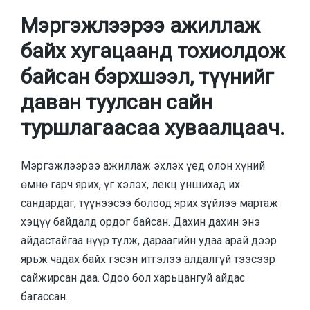
Мэргэжлээрээ ажиллаж
байх хугацаанд тохиолдож
байсан бэрхшээл, түүнийг
даван туулсан сайн
туршлагаасаа хуваалцаач.
Мэргэжлээрээ ажиллаж эхлэх үед олон хүний
өмнө гарч ярих, үг хэлэх, лекц уншихад их
сандардаг, түүнээсээ болоод ярих зүйлээ мартаж
хэцүү байдалд ордог байсан. Дахин дахин энэ
айдастайгаа нүүр тулж, дараагийн удаа арай дээр
ярьж чадах байх гэсэн итгэлээ алдалгүй тээсээр
сайжирсан даа. Одоо бол харьцангуй айдас
багассан.