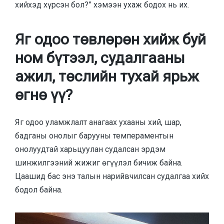
хийхэд хүрсэн бол?” хэмээн ухаж бодох нь их.
Яг одоо төвлөрөн хийж буй
ном бүтээл, судалгааны
ажил, төслийн тухай ярьж
өгнө үү?
Яг одоо уламжлалт анагаах ухааны хий, шар,
бадганы онолыг барууны темпераментын
онолуудтай харьцуулан судалсан эрдэм
шинжилгээний жижиг өгүүлэл бичиж байна.
Цаашид бас энэ талын нарийвчилсан судалгаа хийх
бодол байна.