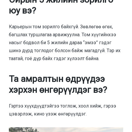
юу вэ?
Карьерын том зорилго байхгүй. Зөвлөгөө өгөх,
багшлах туршлагаа арвижуулна. Том хүүгийнхээ
насыг бодвол би 5 жилийн дараа “эмээ” гэдэг
шинэ дүрд тоглодог болсон байж магадгүй. Тэр их
таатай, гоё дүр байх гэдэг хүлээлт байна.
Та амралтын өдрүүдээ
хэрхэн өнгөрүүлдэг вэ?
Гэртээ хүүхдүүдтэйгээ тоглож, хоол хийж, гэрээ
цэвэрлэж, кино үзэж өнгөрүүлдэг.