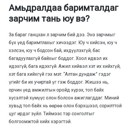
Амьдралдаа баримталдаг
зарчим тань юу вэ?
За бараг ганцхан л зарчим бий дээ. Энэ зарчмыг
бүх үед баримтлахыг хичээдэг. Юу ч хийсэн, юу ч
хэлсэн, юу ч бодсон бай, ихдүүлэхгүй, бас
багадуулахгүй байхыг боддог. Хоол идвэл их
идэхгүй, бага идэхгүй. Ажил хийвэл хэт их хийхгүй,
хэт бага хийхгүй гэх мэт. “Алтан дундаж” гэдэг
үгийг би их учиртай үг гэж боддог. Жишээ нь,
орчин үед амжилтын оройд хүрэх, топ байх
хүсэлтэй хүмүүс олон болсон ажиглагддаг. Миний
хувьд топ байх нь өөрөө олон бэрхшээл, сорилттой
цуг ирдэг зүйл. Тиймээс тэр сонголтыг
болгоомжтой хийх хэрэгтэй.