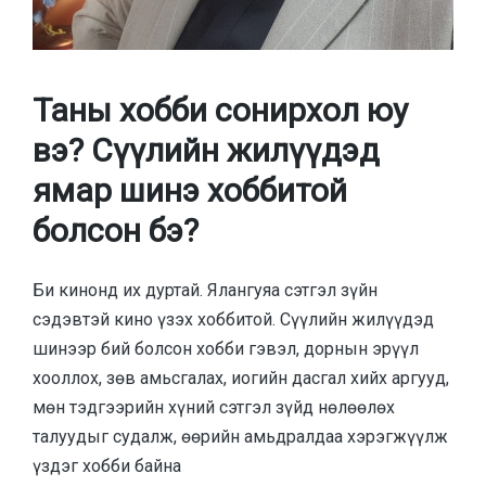
Таны хобби сонирхол юу
вэ? Сүүлийн жилүүдэд
ямар шинэ хоббитой
болсон бэ?
Би кинонд их дуртай. Ялангуяа сэтгэл зүйн
сэдэвтэй кино үзэх хоббитой. Сүүлийн жилүүдэд
шинээр бий болсон хобби гэвэл, дорнын эрүүл
хооллох, зөв амьсгалах, иогийн дасгал хийх аргууд,
мөн тэдгээрийн хүний сэтгэл зүйд нөлөөлөх
талуудыг судалж, өөрийн амьдралдаа хэрэгжүүлж
үздэг хобби байна