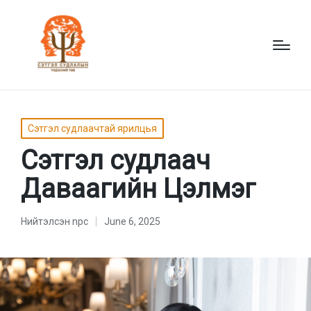
Posted
Сэтгэл судлаачтай ярилцья
in
Сэтгэл судлаач
Даваагийн Цэлмэг
Нийтэлсэн
npc
June 6, 2025
Нийтэлсэн