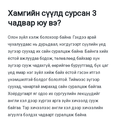
Хамгийн сүүлд сурсан 3
чадвар юу вэ?
Олон зүйл хэлж болохоор байна. Гэхдээ арай
чухалуудаас нь дурьдвал, нэгдүгээрт сүүлийн үед
зүгээр суухад их сайн суралцаж байна. Байнга хийх
ёстой ажлуудаа бодож, төлөвлөөд байхаар хүн
зүгээр сууж чадахгүй, өөрийгөө буруутгаад, бүх цаг
үед ямар нэг зүйл хийж байх ёстой гэсэн итгэл
үнэмшилтэй болдог бололтой. Тиймээс зүгээр
суухад, чанартай амрахад сайн суралцаж байгаа.
Хоёрдугаарт яг одоо их сургуулийн лекцүүдийг
англи хэл дээр хүргэх арга зүйн хичээлд сууж
байгаа. Тэр хичээлээс англи хэл дээр хичээлийн
агуулга бэлдэх чадварт суралцаж байна.