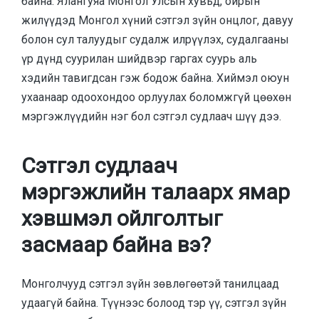
байна. Ялангуяа Монгол Улсын хувьд, ойрын
жилүүдэд Монгол хүний сэтгэл зүйн онцлог, давуу
болон сул талуудыг судалж илрүүлэх, судалгааны
үр дүнд суурилан шийдвэр гаргах суурь аль
хэдийн тавигдсан гэж бодож байна. Хиймэл оюун
ухаанаар одоохондоо орлуулах боломжгүй цөөхөн
мэргэжлүүдийн нэг бол сэтгэл судлаач шүү дээ.
Сэтгэл судлаач
мэргэжлийн талаарх ямар
хэвшмэл ойлголтыг
засмаар байна вэ?
Монголчууд сэтгэл зүйн зөвлөгөөтэй танилцаад
удаагүй байна. Түүнээс болоод тэр үү, сэтгэл зүйн