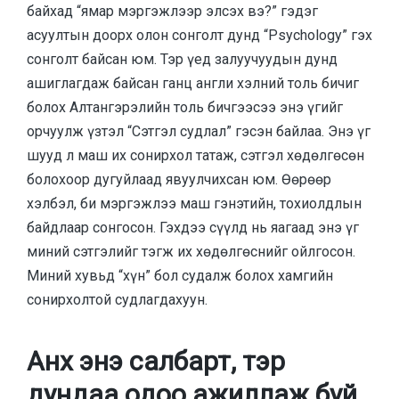
байхад “ямар мэргэжлээр элсэх вэ?” гэдэг
асуултын доорх олон сонголт дунд “Psychology” гэх
сонголт байсан юм. Тэр үед залуучуудын дунд
ашиглагдаж байсан ганц англи хэлний толь бичиг
болох Алтангэрэлийн толь бичгээсээ энэ үгийг
орчуулж үзтэл “Сэтгэл судлал” гэсэн байлаа. Энэ үг
шууд л маш их сонирхол татаж, сэтгэл хөдөлгөсөн
болохоор дугуйлаад явуулчихсан юм. Өөрөөр
хэлбэл, би мэргэжлээ маш гэнэтийн, тохиолдлын
байдлаар сонгосон. Гэхдээ сүүлд нь яагаад энэ үг
миний сэтгэлийг тэгж их хөдөлгөснийг ойлгосон.
Миний хувьд “хүн” бол судалж болох хамгийн
сонирхолтой судлагдахуун.
Анх энэ салбарт, тэр
дундаа одоо ажиллаж буй