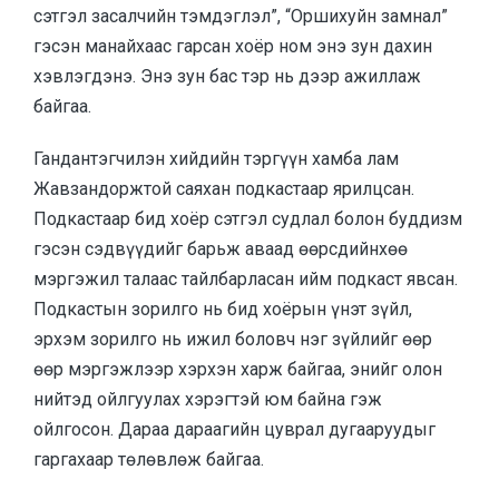
сэтгэл засалчийн тэмдэглэл”, “Оршихуйн замнал”
гэсэн манайхаас гарсан хоёр ном энэ зун дахин
хэвлэгдэнэ. Энэ зун бас тэр нь дээр ажиллаж
байгаа.
Гандантэгчилэн хийдийн тэргүүн хамба лам
Жавзандоржтой саяхан подкастаар ярилцсан.
Подкастаар бид хоёр сэтгэл судлал болон буддизм
гэсэн сэдвүүдийг барьж аваад өөрсдийнхөө
мэргэжил талаас тайлбарласан ийм подкаст явсан.
Подкастын зорилго нь бид хоёрын үнэт зүйл,
эрхэм зорилго нь ижил боловч нэг зүйлийг өөр
өөр мэргэжлээр хэрхэн харж байгаа, энийг олон
нийтэд ойлгуулах хэрэгтэй юм байна гэж
ойлгосон. Дараа дараагийн цуврал дугааруудыг
гаргахаар төлөвлөж байгаа.