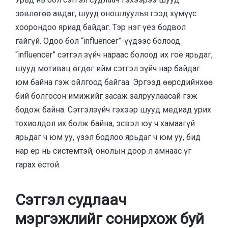
зөвлөгөө авдаг, шууд оношлуулъя гээд хүмүүс
хоорондоо яриад байдаг. Тэр нэг үеэ бодвол
гайгүй. Одоо бол “influencer”-үүдээс болоод
“influencer” сэтгэл зүйч нараас болоод их гоё ярьдаг,
шууд мотивац өгдөг ийм сэтгэл зүйч нар байдаг
юм байна гэж ойлгоод байгаа. Эргээд өөрсдийнхөө
бий болгосон имижийг засаж залруулаасай гэж
бодож байна. Сэтгэлзүйч гэхээр шууд медиад урих
тохиолдол их болж байна, эсвэл юу ч хамаагүй
ярьдаг ч юм уу, үзэл бодлоо ярьдаг ч юм уу, бид
нар ер нь системтэй, онолын доор л амнаас үг
гарах ёстой.
Сэтгэл судлаач
мэргэжлийг сонирхож буй