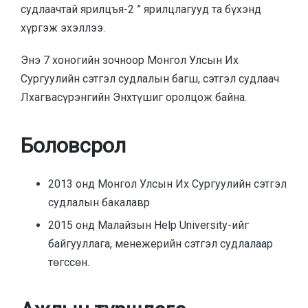
судлаачтай ярилцъя-2 ” ярилцлагууд та бүхэнд
хүргэж эхэллээ.
Энэ 7 хоногийн зочноор Монгол Улсын Их
Сургуулийн сэтгэл судлалын багш, сэтгэл судлаач
Лхагвасүрэнгийн Энхтүшиг оролцож байна.
Боловсрол
2013 онд Монгол Улсын Их Сургуулийн сэтгэл
судлалын бакалавр
2015 онд Малайзын Help University-ийг
байгууллага, менежерийн сэтгэл судлалаар
төгссөн.