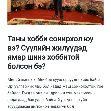
Таны хобби сонирхол юу
вэ? Сүүлийн жилүүдэд
ямар шинэ хоббитой
болсон бэ?
Миний өмнөх хобби бол сууж орчуулга хийх байсан.
Орчуулга хийх явц бол надад маш сонирхолтой, гоё
байдаг. Гэхдээ энэ амьдралын хэв маяг маань
алдагдаад бас удаж байна. Хүн ер нь ахуйн
асуудлаасаа ангижирч чадахгүй бол