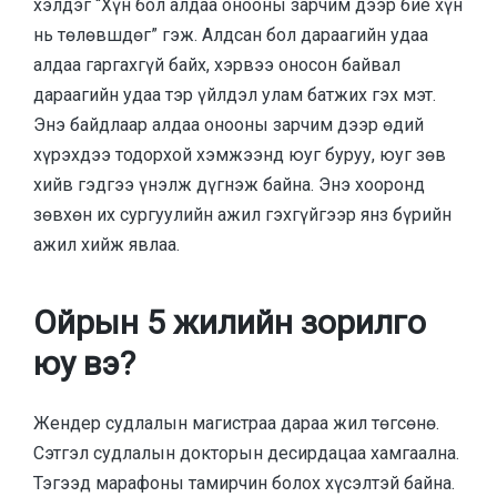
хэлдэг “Хүн бол алдаа онооны зарчим дээр бие хүн
нь төлөвшдөг” гэж. Алдсан бол дараагийн удаа
алдаа гаргахгүй байх, хэрвээ оносон байвал
дараагийн удаа тэр үйлдэл улам батжих гэх мэт.
Энэ байдлаар алдаа онооны зарчим дээр өдий
хүрэхдээ тодорхой хэмжээнд юуг буруу, юуг зөв
хийв гэдгээ үнэлж дүгнэж байна. Энэ хооронд
зөвхөн их сургуулийн ажил гэхгүйгээр янз бүрийн
ажил хийж явлаа.
Ойрын 5 жилийн зорилго
юу вэ?
Жендер судлалын магистраа дараа жил төгсөнө.
Сэтгэл судлалын докторын десирдацаа хамгаална.
Тэгээд марафоны тамирчин болох хүсэлтэй байна.