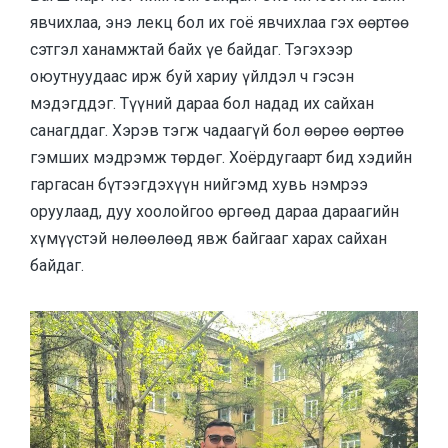
явчихлаа, энэ лекц бол их гоё явчихлаа гэх өөртөө
сэтгэл ханамжтай байх үе байдаг. Тэгэхээр
оюутнуудаас ирж буй хариу үйлдэл ч гэсэн
мэдэгддэг. Түүний дараа бол надад их сайхан
санагддаг. Хэрэв тэгж чадаагүй бол өөрөө өөртөө
гэмших мэдрэмж төрдөг. Хоёрдугаарт бид хэдийн
гаргасан бүтээгдэхүүн нийгэмд хувь нэмрээ
оруулаад, дуу хоолойгоо өргөөд дараа дараагийн
хүмүүстэй нөлөөлөөд явж байгааг харах сайхан
байдаг.