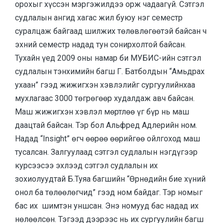
орохыг хүссэн мэргэжилдээ орж чадаагүй. Сэтгэл
судлалын ангид хагас жил буюу нэг семестр
суралцаж байгаад шилжих төлөвлөгөөтэй байсан ч
эхний семестр надад тун сонирхолтой байсан.
Тухайн үед 2009 оны намар би МУБИС-ийн сэтгэл
судлалын тэнхимийн багш Г. Батболдын “Амьдрах
ухаан” гээд жижигхэн хэвлэлийг сургуулийнхаа
мухлагаас 3000 төгрөгөөр худалдаж авч байсан.
Маш жижигхэн хэвлэл мөртлөө үг бүр нь маш
даацтай байсан. Тэр бол Альфред Адлерийн ном.
Надад “Insight” өгч өөрөө өөрийгөө ойлгоход маш
тусалсан. Залгуулаад сэтгэл судлалын нэгдүгээр
курсээсээ эхлээд сэтгэл судлалын их
зохиолуудтай Б.Туяа багшийн “Өрнөдийн бие хүний
онол ба төлөөлөгчид” гээд ном байдаг. Тэр номыг
бас их шимтэн уншсан. Энэ номууд бас надад их
нөлөөлсөн. Тэгээд дээрээс нь их сургуулийн багш