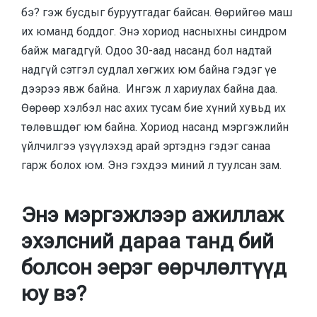
бэ? гэж бусдыг буруутгадаг байсан. Өөрийгөө маш
их юманд боддог. Энэ хориод насныхны синдром
байж магадгүй. Одоо 30-аад насанд бол надтай
надгүй сэтгэл судлал хөгжих юм байна гэдэг үе
дээрээ явж байна. Ингэж л хариулах байна даа.
Өөрөөр хэлбэл нас ахих тусам бие хүний хувьд их
төлөвшдөг юм байна. Хориод насанд мэргэжлийн
үйлчилгээ үзүүлэхэд арай эртэднэ гэдэг санаа
гарж болох юм. Энэ гэхдээ миний л туулсан зам.
Энэ мэргэжлээр ажиллаж
эхэлсний дараа танд бий
болсон эерэг өөрчлөлтүүд
юу вэ?