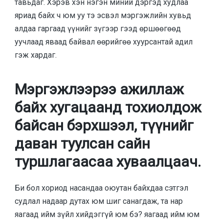
тавьдаг. Хэрэв хэн нэгэн миний дэргэд худлаа
яриад байх ч юм уу тэ эсвэл мэргэжлийн хувьд
алдаа гаргаад үүнийг зүгээр гээд өршөөгөөд
уучлаад яваад байвал өөрийгөө хуурсантай адил
гэж хардаг.
Мэргэжлээрээ ажиллаж
байх хугацаанд тохиолдож
байсан бэрхшээл, түүнийг
даван туулсан сайн
туршлагаасаа хуваалцаач.
Би бол хориод насандаа оюутан байхдаа сэтгэл
судлал надаар дутах юм шиг санагдаж, та нар
яагаад ийм зүйл хийдэггүй юм бэ? яагаад ийм юм