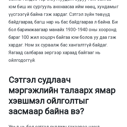
юм биш их сургууль анхнаасаа ийм нөөц, хундамыг
үүсгээгүй байна гэж хардаг. Сэтгэл зүйн төвүүд
байдгаараа, багш нар нь бас байдгаараа л байна. Би
бол баримжаагаар манайх 1930-1940 оны хооронд
бараг 100 жил хоцорч байгаа юм болов уу даа гэж
хардаг. Ном эх сурвалж бас хангалтгүй байдаг.
Яагаад салбараа эергээр хараад байгааг нь
ойлгодоггүй.
Сэтгэл судлаач
мэргэжлийн талаарх ямар
хэвшмэл ойлголтыг
засмаар байна вэ?
Урьд нь бол сэтгэл судлаач гэхээрээ шууд