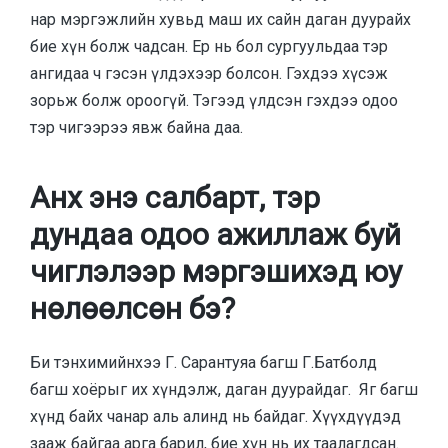
нар мэргэжлийн хувьд маш их сайн даган дуурайх
бие хүн болж чадсан. Ер нь бол сургуульдаа тэр
ангидаа ч гэсэн үлдэхээр болсон. Гэхдээ хүсэж
зорьж болж ороогүй. Тэгээд үлдсэн гэхдээ одоо
тэр чигээрээ явж байна даа.
Анх энэ салбарт, тэр
дундаа одоо ажиллаж буй
чиглэлээр мэргэшихэд юу
нөлөөлсөн бэ?
Би тэнхимийнхээ Г. Сарантуяа багш Г.Батболд
багш хоёрыг их хүндэлж, даган дуурайдаг. Яг багш
хүнд байх чанар аль алинд нь байдаг. Хүүхдүүдэд
зааж байгаа арга барил, бие хүн нь их таалагдсан.