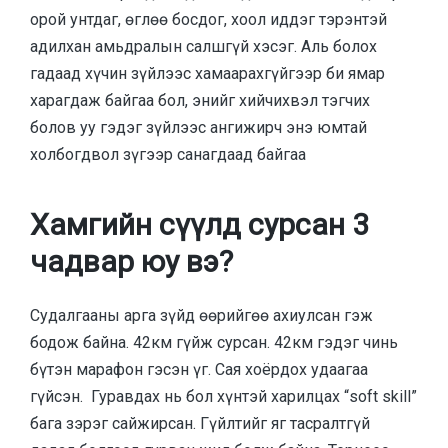
орой унтдаг, өглөө босдог, хоол иддэг тэрэнтэй
адилхан амьдралын салшгүй хэсэг. Аль болох
гадаад хүчин зүйлээс хамаарахгүйгээр би ямар
харагдаж байгаа бол, энийг хийчихвэл тэгчих
болов уу гэдэг зүйлээс ангижирч энэ юмтай
холбогдвол зүгээр санагдаад байгаа
Хамгийн сүүлд сурсан 3
чадвар юу вэ?
Судалгааны арга зүйд өөрийгөө ахиулсан гэж
бодож байна. 42км гүйж сурсан. 42км гэдэг чинь
бүтэн марафон гэсэн үг. Сая хоёрдох удаагаа
гүйсэн. Гуравдах нь бол хүнтэй харилцах “soft skill”
бага зэрэг сайжирсан. Гүйлтийг яг тасралтгүй