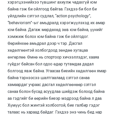
хэрэгцээнийхээ түвшинг ахиулж чадахгүй юм
байна гэж би ойлгоод байгаа. Гэхдээ би бол би
үйлдлийн сэтгэл судлал, “action psychology”,
“behaviorism”-ыг амьдралд хэрэгжүүлэхэд их амар
юм байна. Дагаж мөрдөхөд зөв юм байна, үүнийг
хэмжиж болох юм байна гэж би ойлгодог.
Өөрийнхөө амьдрал дээр ч тэр. Дасгал
хөдөлгөөнтэй холбогдоод зөндөө хугацаа
өнгөрлөө. Өмнө нь спортоор хичээллэдэг, хааяа
гүйдэг байсан бол одоо өдөр тутамдаа дадал
болгоод явж байна. Угаасаа биеийн хөдөлгөөн ямар
байна тэрнээсээ шалтгаалаад сэтгэл санаа
хамаардаг учраас дасгал хөдөлгөөнөөр сэтгэл
санаа болон бусад асуудлаа шийдэж болоод байна
аа гэдгийг би өөрийн биеэр мэдрээд байна л даа.
Хүмүүс бол жинтэй холбоотой, бие галбир гэдэг
талаас нь хараад байдаг. Гэхдээ энэ чинь бид нар