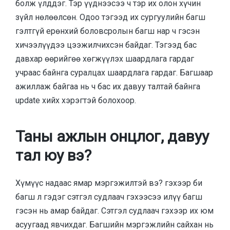
болж үлддэг. Тэр үүднээсээ ч тэр их олон хүчин
зүйл нөлөөлсөн. Одоо тэгээд их сургуулийн багш
гэлтгүй ерөнхий боловсролын багш нар ч гэсэн
хичээлүүдээ цээжилчихсэн байдаг. Тэгээд бас
давхар өөрийгөө хөгжүүлэх шаардлага гардаг
учраас байнга суралцах шаардлага гардаг. Багшаар
ажиллаж байгаа нь ч бас их давуу талтай байнга
update хийх хэрэгтэй болохоор.
Таны ажлын онцлог, давуу
тал юу вэ?
Хүмүүс надаас ямар мэргэжилтэй вэ? гэхээр би
багш л гэдэг сэтгэл судлаач гэхээсээ илүү багш
гэсэн нь амар байдаг. Сэтгэл судлаач гэхээр их юм
асуугаад явчихдаг. Багшийн мэргэжлийн сайхан нь