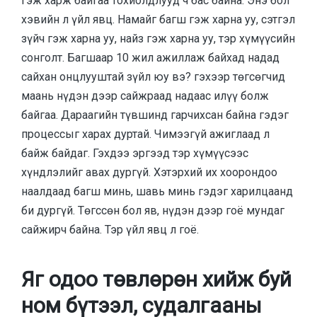
гэж харж байгаа тохиолдлууд ч бас байна. Энэ бол
хэвийн л үйл явц. Намайг багш гэж харна уу, сэтгэл
зүйч гэж харна уу, найз гэж харна уу, тэр хүмүүсийн
сонголт. Багшаар 10 жил ажиллаж байхад надад
сайхан онцлууштай зүйл юу вэ? гэхээр төгсөгчид
маань нүдэн дээр сайжраад надаас илүү болж
байгаа. Дараагийн түвшинд гарчихсан байна гэдэг
процессыг харах дуртай. Чимээгүй ажиглаад л
байж байдаг. Гэхдээ эргээд тэр хүмүүсээс
хүндлэлийг авах дургүй. Хэтэрхий их хоорондоо
наалдаад багш минь, шавь минь гэдэг харилцаанд
би дургүй. Төгссөн бол яв, нүдэн дээр гоё мундаг
сайжирч байна. Тэр үйл явц л гоё.
Яг одоо төвлөрөн хийж буй
ном бүтээл, судалгааны