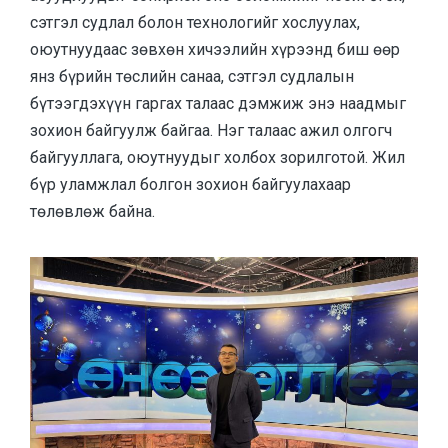
сэтгэл судлал болон технологийг хослуулах,
оюутнуудаас зөвхөн хичээлийн хүрээнд биш өөр
янз бүрийн төслийн санаа, сэтгэл судлалын
бүтээгдэхүүн гаргах талаас дэмжиж энэ наадмыг
зохион байгуулж байгаа. Нэг талаас ажил олгогч
байгууллага, оюутнуудыг холбох зорилготой. Жил
бүр уламжлал болгон зохион байгуулахаар
төлөвлөж байна.