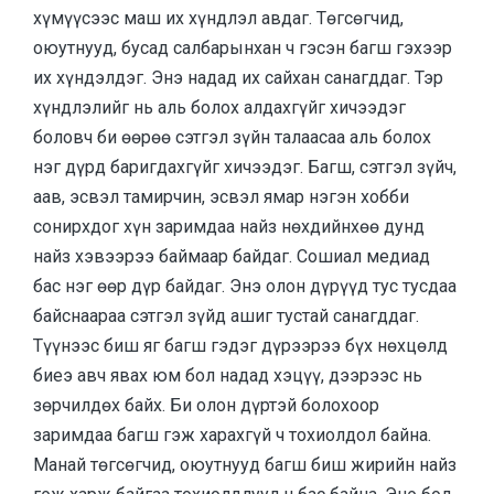
хүмүүсээс маш их хүндлэл авдаг. Төгсөгчид,
оюутнууд, бусад салбарынхан ч гэсэн багш гэхээр
их хүндэлдэг. Энэ надад их сайхан санагддаг. Тэр
хүндлэлийг нь аль болох алдахгүйг хичээдэг
боловч би өөрөө сэтгэл зүйн талаасаа аль болох
нэг дүрд баригдахгүйг хичээдэг. Багш, сэтгэл зүйч,
аав, эсвэл тамирчин, эсвэл ямар нэгэн хобби
сонирхдог хүн заримдаа найз нөхдийнхөө дунд
найз хэвээрээ баймаар байдаг. Сошиал медиад
бас нэг өөр дүр байдаг. Энэ олон дүрүүд тус тусдаа
байснаараа сэтгэл зүйд ашиг тустай санагддаг.
Түүнээс биш яг багш гэдэг дүрээрээ бүх нөхцөлд
биеэ авч явах юм бол надад хэцүү, дээрээс нь
зөрчилдөх байх. Би олон дүртэй болохоор
заримдаа багш гэж харахгүй ч тохиолдол байна.
Манай төгсөгчид, оюутнууд багш биш жирийн найз