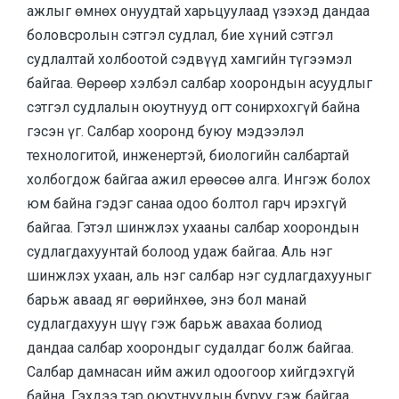
ажлыг өмнөх онуудтай харьцуулаад үзэхэд дандаа
боловсролын сэтгэл судлал, бие хүний сэтгэл
судлалтай холбоотой сэдвүүд хамгийн түгээмэл
байгаа. Өөрөөр хэлбэл салбар хоорондын асуудлыг
сэтгэл судлалын оюутнууд огт сонирхохгүй байна
гэсэн үг. Салбар хооронд буюу мэдээлэл
технологитой, инженертэй, биологийн салбартай
холбогдож байгаа ажил ерөөсөө алга. Ингэж болох
юм байна гэдэг санаа одоо болтол гарч ирэхгүй
байгаа. Гэтэл шинжлэх ухааны салбар хоорондын
судлагдахуунтай болоод удаж байгаа. Аль нэг
шинжлэх ухаан, аль нэг салбар нэг судлагдахууныг
барьж аваад яг өөрийнхөө, энэ бол манай
судлагдахуун шүү гэж барьж авахаа болиод
дандаа салбар хоорондыг судалдаг болж байгаа.
Салбар дамнасан ийм ажил одоогоор хийгдэхгүй
байна. Гэхдээ тэр оюутнуудын буруу гэж байгаа