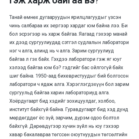
гэж харж байгаа вэ
?
Танай өмнөх дугааруудын ярилцлагуудыг үзсэн
чинь салбараа их эергээр хардаг юм байна лээ. Би
бол эсрэгээр нь харж байгаа. Яагаад гэхээр манай
их дээд сургуулиудад сэтгэл судлалын лаборатори
нэг ч алга, алинд нь ч алга. Зарим сургуулиуд
байгаа л гэх байх. Гэхдээ лаборатори гэж яг юуг
хэлээд байгаа юм бэ? гэдгийг бас ойлгогүй байх
шиг байна. 1950-аад бихевристуудыг бий болгосон
лаборатори ч ядаж алга. Хэрэглэгдэхүүн бол зарим
сургуульд байгаа харин лабораториуд алга.
Хоёрдугаарт бид хэдийг зохицуулдаг, холбоо,
институт байхгүй байна. Гуравдугаарт бид хэд дунд
мөрдөгддөг ёс зүй, зарчим, дүрэм одоо болтол
байхгүй. Дөрөвдүгээр хүчин зүйл нь юу гэхээр
хавар бакалавраа төгссөн оюутнуудын төгсөлтийн