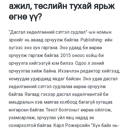
ажил, төслийн тухай ярьж
өгнө үү?
“Дасгал хөдөлгөөний сэтгэл судлал”-ын номын
эрхийг нь аваад орчуулж байгаа. Publishing- ийн
зүгээс энэ зун гаргана. Энэ удаад би өөрөө
орчуулж гаргаж байгаа. 2015 оноос хойш би
орчуулга хийгээгүй юм билээ. Одоо л эхний
орчуулгаа хийж байна. Ихэвчлэн редактор хийгээд,
номуудаа удирдаад явдаг байсан. Энэ удаа дасгал
хөдөлгөөний сэтгэл судлалаа өөрөө орчуулж
байгаа. Яагаад гэхээр дасгал хөдөлгөөнтэй би
амьдралын хэв маягаа холбоод багагүй хугацаа
өнгөрсөн байгаа. Текст болгоныг өөрөө ойлгож,
ухамсарлаж, орчуулах үйл явц надад их
сонирхолтой байгаа. Карл Рожерсийн “Хүн байх нь-