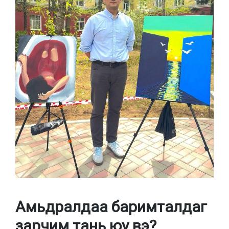
Амьдралдаа баримталдаг
зарчим тань юу вэ?