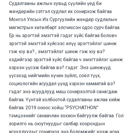
Судалгааны ажлын хувьд сүүлийн үед би
жендерийн сэтгэл судлал их сонирхож байгаа.
Монгол Улсын Их Сургуулийн жендер судлалын
магистрын хөтөлбөрт элсчихсэн одоо сурч байгаа.
Ер нь эрэгтэй эмэгтэй гэдэг хүйс байгаа боловч
эрэгтэй эмэгтэй хүйсээс илүү эрэгтэйлэг шинж
гэж юу вэ? , эмэгтэйлэг шинж гэж юу вэ?
хэдийгээр эрэгтэй хүйс байгаа ч эмэгтэйлэг шинж
хэрхэн үүсэж байгаа вэ? гэдэг. Энэ шинжүүд
үүсэхэд нийгмийн хүчин зүйлс, соёл түүх,
социологийн асуудал үүнд хэрхэн хамаатай вэ?
гэдэг энэ асуудлууд маш сонирхолтой санагдаж
байгаа. Үүнтэй холбоотой судалгааны ажлаа хийж
байгаа. 2019 оноос хойш “PSYCHATHON”
тэмцээнийг санаачлан зохион байгуулж байгаа. Гол
зорилго нь оюутнуудыг салбар хоорондын
асуудлуудыг сонирхох энэ боломжийг нээж өгөх,