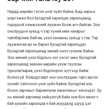
Надад өөрийн гэсэн үнэт зүйл байна. Бид нарын
мэргэжил бол бусадтай харилцах харилцаанд
тодорхой хэмжээний луужин болж өгч байгаа. Энэ
онолуудын хувьд ч тэр хүний мөн чанарыг
тайлбарлаж байгаа, үзэл санааны хувьд ч тэр. Тэр
луужингаа ер нь барил бусадтай харилцдаг.
Бусадтай харилцахад манай онол тусалж байна.
Энэ миний үзэл бодлын нэг хэсэг мөн. Бусадтай
харилцахад зөвхөн өөрийн үзэж туулсан
туршлагаараа, үзэл бодлоороо зүтгээд байж
болохгүй. Хоёрдугаарт энэ онолуудаас гарч ирсэн
хүнийг ойлгосон үнэт зүйл байна. Бусадтай аль
болох зарчмыг баримталж ажиллахыг хичээдэг. Ер
нь миний зарчимд нийцэхгүй байх юм бол ажил ч
бай хувийн харилцаа ч бай асуудалд шууд цэг