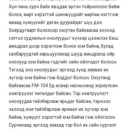
Хүн чинь сурч байх явцдаа эргэн тойрноосоо байж
болох, өөрт хэрэгтэй шинжүүдийг өөртөө нэгтгэж
аваад хүмүүсийг даган дуурайдаг шүү дээ.
Хоёрдугаарт болохоор оюутан байхаасаа эхлээд
сэтгэл судлалын онолуудыг хүчээр цээжлэх биш
амьдрал дээр хэрэглэж болох юм байна, бусад
салбаруудтай харьцуулахад шууд амьдралд ойр
онолууд юм байна гэдгийг сайн ойлгодог болсон.
Тэгээд энэ онолуудыг эргээд хүнд заавал их
зүгээр юм байна гэж боддог болсон. Оюутанд
байхаасаа FM-104.5д өсвөр насныханд зориулсан
нэвтрүүлэг хөтөлдөг байсан. Тэр нэвтрүүлэгт
онолуудаа тайлбарлаж ярьдаг байсан, тэрнээс
эхлээд юм тайлбарлаж яривал их зүгээр юм
байна, хүмүүст хэрэгтэй юм байна гэж ойлгосон.
Сурчихаад эргээд заахад тэр бол их сайн сургалт