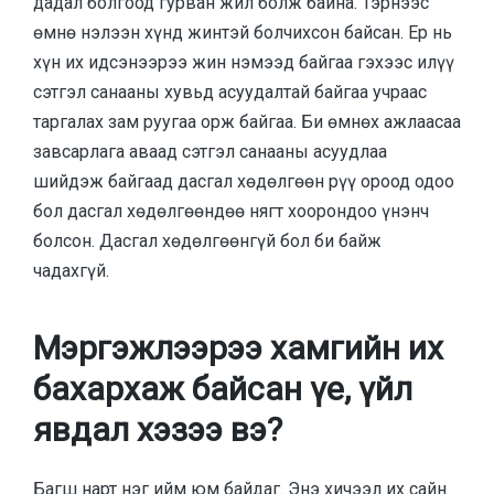
дадал болгоод гурван жил болж байна. Тэрнээс
өмнө нэлээн хүнд жинтэй болчихсон байсан. Ер нь
хүн их идсэнээрээ жин нэмээд байгаа гэхээс илүү
сэтгэл санааны хувьд асуудалтай байгаа учраас
таргалах зам руугаа орж байгаа. Би өмнөх ажлаасаа
завсарлага аваад сэтгэл санааны асуудлаа
шийдэж байгаад дасгал хөдөлгөөн рүү ороод одоо
бол дасгал хөдөлгөөндөө нягт хоорондоо үнэнч
болсон. Дасгал хөдөлгөөнгүй бол би байж
чадахгүй.
Мэргэжлээрээ хамгийн их
бахархаж байсан үе, үйл
явдал хэзээ вэ?
Багш нарт нэг ийм юм байдаг. Энэ хичээл их сайн