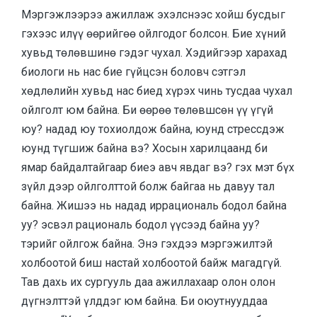
Мэргэжлээрээ ажиллаж эхэлснээс хойш бусдыг
гэхээс илүү өөрийгөө ойлгодог болсон. Бие хүний
хувьд төлөвшинө гэдэг чухал. Хэдийгээр харахад
биологи нь нас бие гүйцсэн боловч сэтгэл
хөдлөлийн хувьд нас биед хүрэх чинь тусдаа чухал
ойлголт юм байна. Би өөрөө төлөвшсөн үү үгүй
юу? надад юу тохиолдож байна, юунд стрессдэж
юунд түгшиж байна вэ? Хосын харилцаанд би
ямар байдалтайгаар биеэ авч явдаг вэ? гэх мэт бүх
зүйл дээр ойлголттой болж байгаа нь давуу тал
байна. Жишээ нь надад иррациональ бодол байна
уу? эсвэл рациональ бодол үүсээд байна уу?
тэрийг ойлгож байна. Энэ гэхдээ мэргэжилтэй
холбоотой биш настай холбоотой байж магадгүй.
Тав дахь их сургууль даа ажиллахаар олон олон
дүгнэлттэй үлддэг юм байна. Би оюутнууддаа