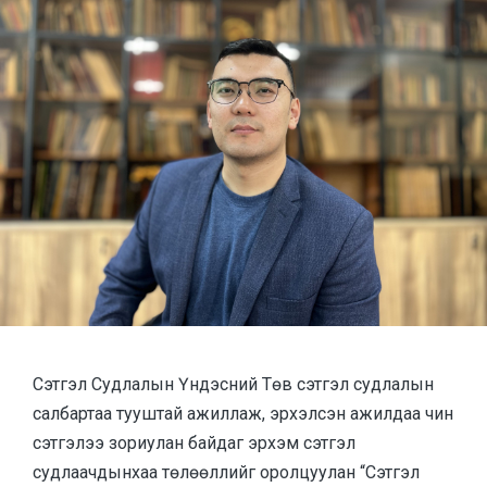
Сэтгэл Судлалын Үндэсний Төв сэтгэл судлалын
салбартаа тууштай ажиллаж, эрхэлсэн ажилдаа чин
сэтгэлээ зориулан байдаг эрхэм сэтгэл
судлаачдынхаа төлөөллийг оролцуулан “Сэтгэл