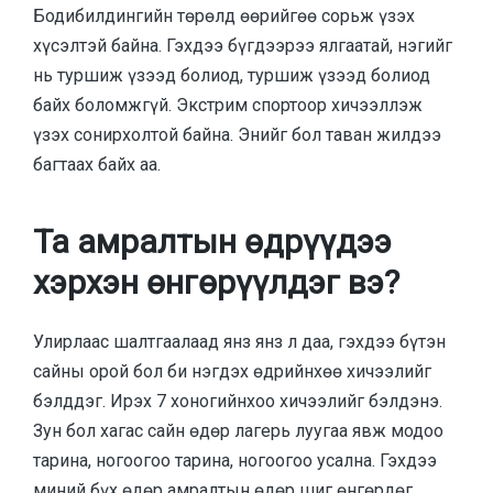
Бодибилдингийн төрөлд өөрийгөө сорьж үзэх
хүсэлтэй байна. Гэхдээ бүгдээрээ ялгаатай, нэгийг
нь туршиж үзээд болиод, туршиж үзээд болиод
байх боломжгүй. Экстрим спортоор хичээллэж
үзэх сонирхолтой байна. Энийг бол таван жилдээ
багтаах байх аа.
Та амралтын өдрүүдээ
хэрхэн өнгөрүүлдэг вэ?
Улирлаас шалтгаалаад янз янз л даа, гэхдээ бүтэн
сайны орой бол би нэгдэх өдрийнхөө хичээлийг
бэлддэг. Ирэх 7 хоногийнхоо хичээлийг бэлдэнэ.
Зун бол хагас сайн өдөр лагерь луугаа явж модоо
тарина, ногоогоо тарина, ногоогоо усална. Гэхдээ
миний бүх өдөр амралтын өдөр шиг өнгөрдөг.